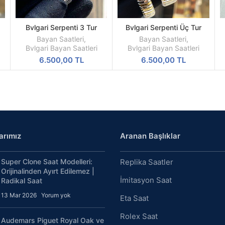
Bvlgari Serpenti 3 Tur
Bvlgari Serpenti Üç Tur
SEPETE
SEPETE
n
Beyaz Kadran
Kırmızı Kadran Kadın Saati
EKLE
EKLE
Bayan Saatleri
,
Bayan Saatleri
,
S
Bvlgari Bayan Saatleri
Bvlgari Bayan Saatleri
6.500,00
TL
6.500,00
TL
arımız
Aranan Başlıklar
Super Clone Saat Modelleri:
Replika Saatler
Orijinalinden Ayırt Edilemez |
İmitasyon Saat
Radikal Saat
13 Mar 2026
Yorum yok
Eta Saat
Rolex Saat
Audemars Piguet Royal Oak ve