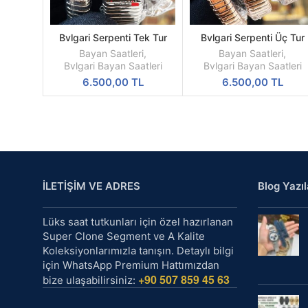
Bvlgari Serpenti Tek Tur
Bvlgari Serpenti Üç Tur
SEPETE
SEPETE
Gümüş Kasa Replika Bayan
Rose Kasa Replika Baya
EKLE
EKLE
Bayan Saatleri
,
Bayan Saatleri
,
Kol Saati
Kol Saati
Bvlgari Bayan Saatleri
Bvlgari Bayan Saatleri
6.500,00
TL
6.500,00
TL
İLETİŞİM VE ADRES
Blog Yazıl
Lüks saat tutkunları için özel hazırlanan
Super Clone Segment ve A Kalite
Koleksiyonlarımızla tanışın. Detaylı bilgi
için WhatsApp Premium Hattımızdan
+90 507 859 45 63
bize ulaşabilirsiniz: