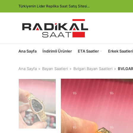
Türkiyenin Lider
Replika Saat
Satış Sitesi...
Ana Sayfa
İndirimli Ürünler
ETA Saatler
Erkek Saatleri
Ana Sayfa
Bayan Saatleri
Bvlgari Bayan Saatleri
BVLGARI