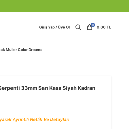
0
Giriş Yap / Üye Ol
0,00
TL
nck Muller Color Dreams
Serpenti 33mm Sarı Kasa Siyah Kadran
arak Ayrıntılı Netlik Ve Detayları