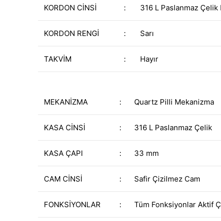
KORDON CİNSİ
:
316 L Paslanmaz Çelik
KORDON RENGİ
:
Sarı
TAKVİM
:
Hayır
MEKANİZMA
:
Quartz Pilli Mekanizma
KASA CİNSİ
:
316 L Paslanmaz Çelik
KASA ÇAPI
:
33 mm
CAM CİNSİ
:
Safir Çizilmez Cam
FONKSİYONLAR
:
Tüm Fonksiyonlar Aktif Ç