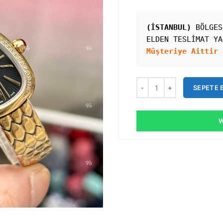
(İSTANBUL)
 BÖLGES
ELDEN TESLİMAT YA
Müşteriye Aittir 
SEPETE 
W