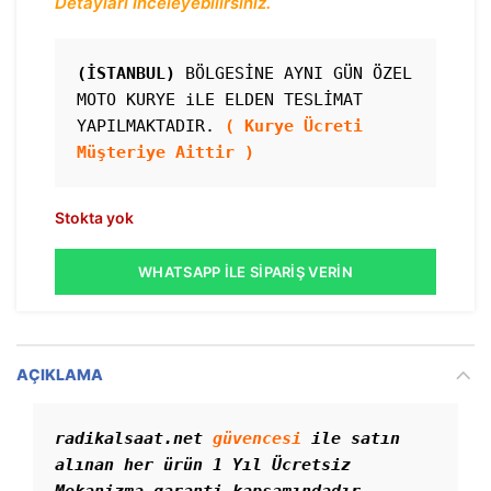
Detayları İnceleyebilirsiniz.
(İSTANBUL)
 BÖLGESİNE AYNI GÜN ÖZEL 
MOTO KURYE iLE ELDEN TESLİMAT 
YAPILMAKTADIR. 
( Kurye Ücreti 
Müşteriye Aittir )
Stokta yok
WHATSAPP İLE SIPARIŞ VERIN
AÇIKLAMA
radikalsaat.net 
güvencesi
 ile satın 
alınan her ürün 1 Yıl Ücretsiz 
Mekanizma garanti kapsamındadır. 