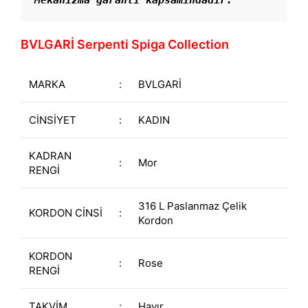
BVLGARİ Serpenti Spiga Collection
MARKA
:
BVLGARİ
CİNSİYET
:
KADIN
KADRAN
:
Mor
RENGİ
316 L Paslanmaz Çelik
KORDON CİNSİ
:
Kordon
KORDON
:
Rose
RENGİ
TAKVİM
:
Hayır