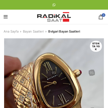
0
Ana Sayfa
Bayan Saatleri
Bvlgari Bayan Saatleri
STOK
TA YO
K