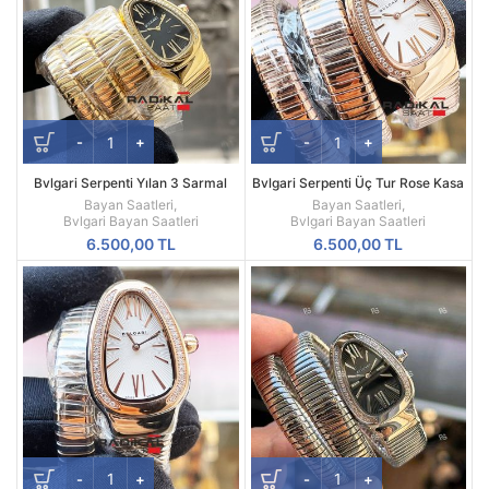
Bvlgari Serpenti Yılan 3 Sarmal
Bvlgari Serpenti Üç Tur Rose Kasa
Gold Siyah Kadran Replika Bayan
Replika Bayan Kol Saati
Bayan Saatleri
,
Bayan Saatleri
,
Saati
Bvlgari Bayan Saatleri
Bvlgari Bayan Saatleri
6.500,00
TL
6.500,00
TL