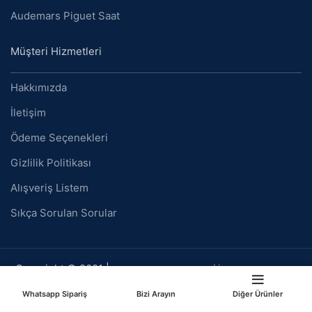
Audemars Piguet Saat
Müşteri Hizmetleri
Hakkımızda
İletişim
Ödeme Seçenekleri
Gizlilik Politikası
Alışveriş Listem
Sıkça Sorulan Sorular
Copyright © 2021 |
Replika Saat
ve
Eta Saat
| İmitasyon Saat Satış
Sitesi
Whatsapp Sipariş
Bizi Arayın
Diğer Ürünler