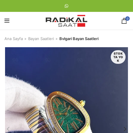
0
Ana Sayfa
Bayan Saatleri
Bvlgari Bayan Saatleri
STOK
TA YO
K