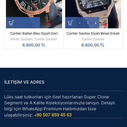
Cartier Ballon Bleu Siyah Deri
Cartier Santos Siyah Besel Erkek
Kordon Siyah Kadran Rose Kasa
Kol Saatleri
Erkek Saatleri
,
Cartier Saatler
Cartier Saatler
44mm Erkek Kol Saati
6.800,00
TL
6.800,00
TL
İLETİŞİM VE ADRES
Lüks saat tutkunları için özel hazırlanan Super Clone
Segment ve A Kalite Koleksiyonlarımızla tanışın. Detaylı
bilgi için WhatsApp Premium Hattımızdan bize
+90 507 859 45 63
ulaşabilirsiniz: