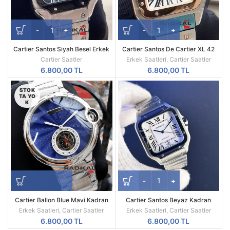
Cartier Santos Siyah Besel Erkek
Cartier Santos De Cartier XL 42
Kol Saatleri
MM
Cartier Saatler
Erkek Saatleri
,
Cartier Saatler
6.800,00
TL
6.800,00
TL
STOK
TA YO
K
Cartier Ballon Blue Mavi Kadran
Cartier Santos Beyaz Kadran
Otomatik Mekanizma Replika
Otomatik Paslanmaz Çelik Saat
Erkek Saatleri
,
Cartier Saatler
Erkek Saatleri
,
Cartier Saatler
Erkek Kol Saati
6.800,00
TL
6.800,00
TL