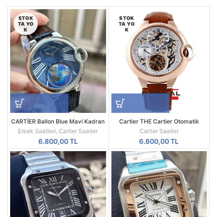
STOK
STOK
TA YO
TA YO
K
K
CARTİER Ballon Blue Mavi Kadran
Cartier THE Cartier Otomatik
Erkek Saati
Mekanizma
Erkek Saatleri
,
Cartier Saatler
Cartier Saatler
6.800,00
TL
6.800,00
TL