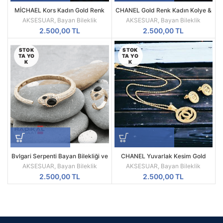
MİCHAEL Kors Kadın Gold Renk
CHANEL Gold Renk Kadın Kolye &
Kolye & Küpe Seti
Küpe Seti
AKSESUAR
,
Bayan Bileklik
AKSESUAR
,
Bayan Bileklik
2.500,00
TL
2.500,00
TL
STOK
STOK
TA YO
TA YO
K
K
Bvlgari Serpenti Bayan Bilekliği ve
CHANEL Yuvarlak Kesim Gold
Yüzük Takı Seti Gold Black
Renk Kadın Kolye & Küpe Seti
AKSESUAR
,
Bayan Bileklik
AKSESUAR
,
Bayan Bileklik
2.500,00
TL
2.500,00
TL