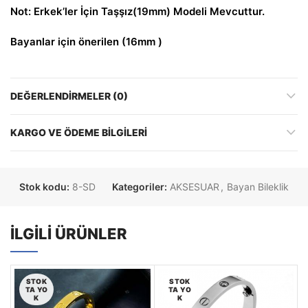
Not: Erkek’ler İçin Taşşız(19mm) Modeli Mevcuttur.
Bayanlar için önerilen (16mm )
DEĞERLENDIRMELER (0)
KARGO VE ÖDEME BILGILERI
Stok kodu:
8-SD
Kategoriler:
AKSESUAR
,
Bayan Bileklik
İLGILI ÜRÜNLER
STOK
STOK
TA YO
TA YO
K
K