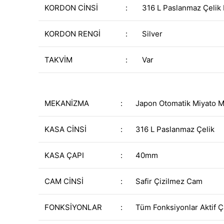
KORDON CİNSİ
:
316 L Paslanmaz Çelik
KORDON RENGİ
:
Silver
TAKVİM
:
Var
MEKANİZMA
:
Japon Otomatik Miyato 
KASA CİNSİ
:
316 L Paslanmaz Çelik
KASA ÇAPI
:
40mm
CAM CİNSİ
:
Safir Çizilmez Cam
FONKSİYONLAR
:
Tüm Fonksiyonlar Aktif Ç