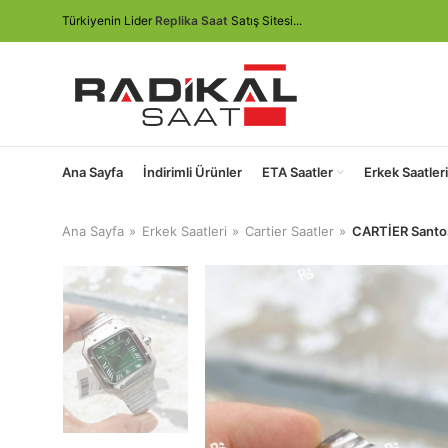
Türkiyenin Lider
Replika Saat
Satış Sitesi...
Ana Sayfa
İndirimli Ürünler
ETA Saatler
Erkek Saatleri
Ana Sayfa
Erkek Saatleri
Cartier Saatler
CARTİER Santo