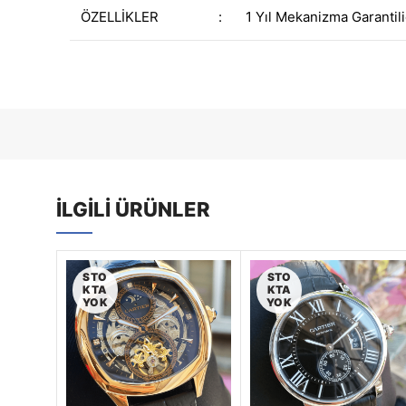
ÖZELLİKLER
:
1 Yıl Mekanizma Garantili
İLGILI ÜRÜNLER
STO
STO
KTA
KTA
YOK
YOK