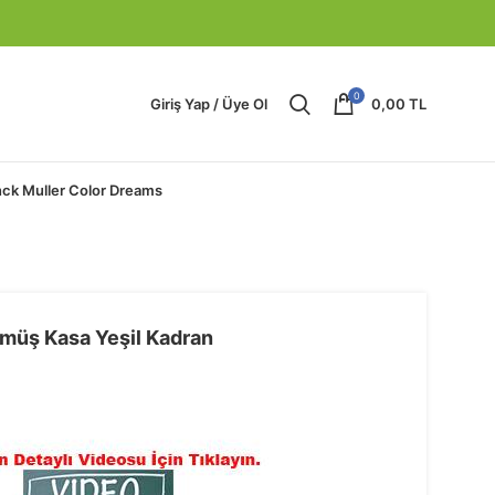
0
Giriş Yap / Üye Ol
0,00
TL
nck Muller Color Dreams
üş Kasa Yeşil Kadran