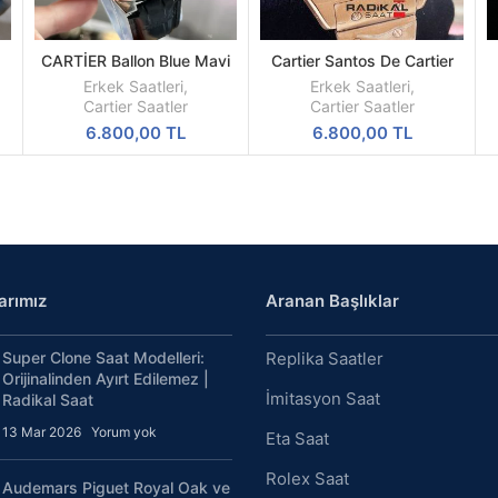
h
CARTİER Ballon Blue Mavi
Cartier Santos De Cartier
DEVAMINI
SEPETE
Kadran Erkek Saati
XL Rose Kasa
OKU
EKLE
Erkek Saatleri
,
Erkek Saatleri
,
Cartier Saatler
Cartier Saatler
6.800,00
TL
6.800,00
TL
arımız
Aranan Başlıklar
Super Clone Saat Modelleri:
Replika Saatler
Orijinalinden Ayırt Edilemez |
İmitasyon Saat
Radikal Saat
13 Mar 2026
Yorum yok
Eta Saat
Rolex Saat
Audemars Piguet Royal Oak ve