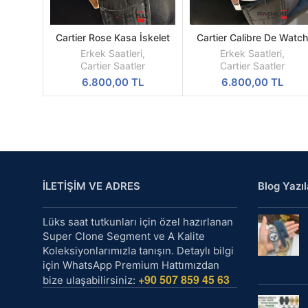
Cartier Rose Kasa İskelet
Cartier Calibre De Watc
DEVAMINI
DEVAMINI
Kadran 44mm Replika
Siyah Kadran Çelik Kasa
OKU
OKU
Erkek Saatleri
,
Erkek Saatleri
,
Erkek Kol Saati
43mm Replika Erkek Kol
Cartier Saatler
Cartier Saatler
Saati
6.800,00
TL
6.800,00
TL
İLETİŞİM VE ADRES
Blog Yazıl
Lüks saat tutkunları için özel hazırlanan
Super Clone Segment ve A Kalite
Koleksiyonlarımızla tanışın. Detaylı bilgi
için WhatsApp Premium Hattımızdan
+90 507 859 45 63
bize ulaşabilirsiniz: