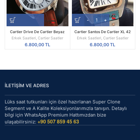
Cartier Drive De Cartier Beyaz
Cartier Santos De Cartier XL 42
Kadran Çelik Kasa 43mm Replika
MM
Erkek Saatleri
,
Cartier Saatler
Erkek Saatleri
,
Cartier Saatler
Erkek Kol Saati
6.800,00
TL
6.800,00
TL
İLETİŞİM VE ADRES
Lüks saat tutkunları için özel hazırlanan Super Clone
Segment ve A Kalite Koleksiyonlarımızla tanışın. Detaylı
bilgi için WhatsApp Premium Hattımızdan bize
+90 507 859 45 63
ulaşabilirsiniz: