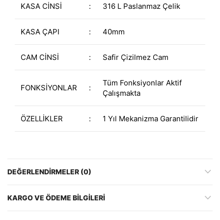
KASA CİNSİ
:
316 L Paslanmaz Çelik
KASA ÇAPI
:
40mm
CAM CİNSİ
:
Safir Çizilmez Cam
Tüm Fonksiyonlar Aktif
FONKSİYONLAR
:
Çalışmakta
ÖZELLİKLER
:
1 Yıl Mekanizma Garantilidir
DEĞERLENDIRMELER (0)
KARGO VE ÖDEME BILGILERI