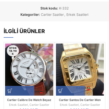
Stok kodu:
K-332
Kategoriler:
Cartier Saatler
,
Erkek Saatleri
İLGILI ÜRÜNLER
STOK
TA YO
K
Cartier Calibre De Watch Beyaz
Cartier Santos De Cartier Men
Kadran Çelik Kasa 43mm Replika
2018 XL
Erkek Saatleri
,
Cartier Saatler
Erkek Saatleri
,
Cartier Saatler
Erkek Kol Saati