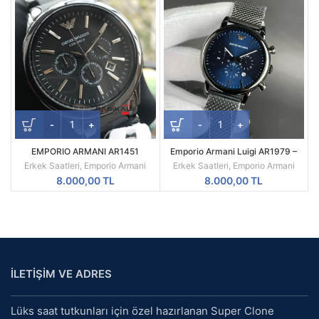
EMPORIO ARMANI AR1451
Emporio Armani Luigi AR1979 –
Ceramica Chronograph
Lacivert Kadran & Siyah Mesh
Erkek Saatleri
,
Emporio Armani
Erkek Saatleri
,
Emporio Armani
Kordon (A Kalite)
8.000,00
TL
8.000,00
TL
İLETİŞİM VE ADRES
Lüks saat tutkunları için özel hazırlanan Super Clone