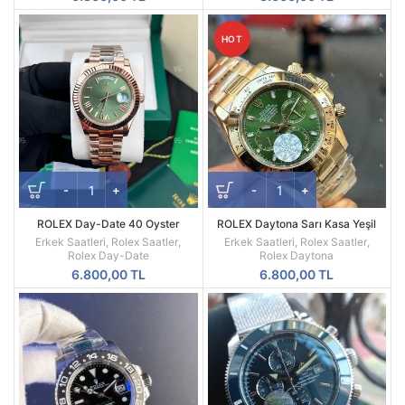
HOT
ROLEX Day-Date 40 Oyster
ROLEX Daytona Sarı Kasa Yeşil
Everose Gold Ref M228235-0025
Kadran 116508
Erkek Saatleri
,
Rolex Saatler
,
Erkek Saatleri
,
Rolex Saatler
,
Rolex Day-Date
Rolex Daytona
6.800,00
TL
6.800,00
TL