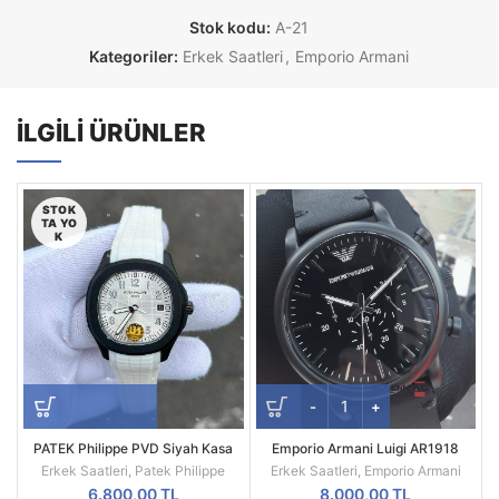
Stok kodu:
A-21
Kategoriler:
Erkek Saatleri
,
Emporio Armani
İLGILI ÜRÜNLER
STOK
TA YO
K
PATEK Philippe PVD Siyah Kasa
Emporio Armani Luigi AR1918
Beyaz Silikon Kordon
Replika Erkek Kol Saati
Erkek Saatleri
,
Patek Philippe
Erkek Saatleri
,
Emporio Armani
6.800,00
TL
8.000,00
TL