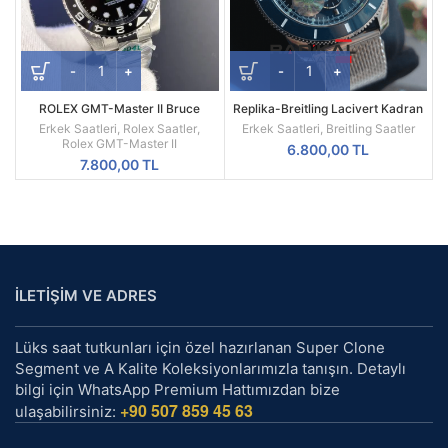
ROLEX GMT-Master II Bruce
Replika-Breitling Lacivert Kadran
Wayne Oyster Kordon Gri Bezel
Hasır Kordon Kol Saati
Erkek Saatleri
,
Rolex Saatler
,
Erkek Saatleri
,
Breitling Saatler
126710GRNR
Rolex GMT-Master II
6.800,00
TL
7.800,00
TL
İLETİŞİM VE ADRES
Lüks saat tutkunları için özel hazırlanan Super Clone
Segment ve A Kalite Koleksiyonlarımızla tanışın. Detaylı
bilgi için WhatsApp Premium Hattımızdan bize
+90 507 859 45 63
ulaşabilirsiniz: