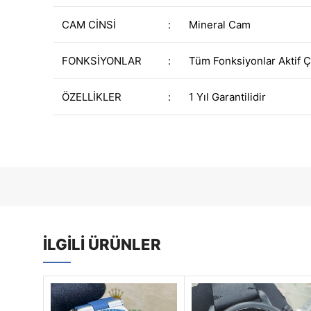
CAM CİNSİ
:
Mineral Cam
FONKSİYONLAR
:
Tüm Fonksiyonlar Aktif Ç
ÖZELLİKLER
:
1 Yıl Garantilidir
İLGILI ÜRÜNLER