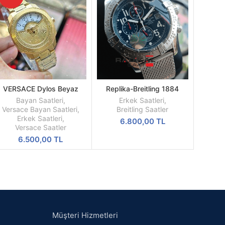
VERSACE Dylos Beyaz
Replika-Breitling 1884
SEPETE
SEPETE
Kadran Sarı Kasa
Chronometre Hasır Kordon
EKLE
EKLE
Bayan Saatleri
,
Erkek Saatleri
,
Quartz Mekanizma
Versace Bayan Saatleri
,
Breitling Saatler
Erkek Saatleri
,
6.800,00
TL
Versace Saatler
6.500,00
TL
Müşteri Hizmetleri