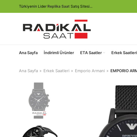
Türkiyenin Lider
Replika Saat
Satış Sitesi...
Ana Sayfa
İndirimli Ürünler
ETA Saatler
Erkek Saatleri
Ana Sayfa
Erkek Saatleri
Emporio Armani
EMPORIO ARM