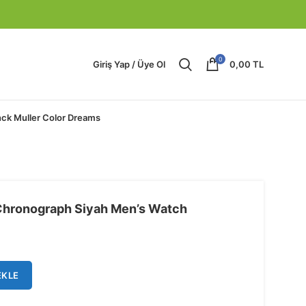
0
Giriş Yap / Üye Ol
0,00
TL
nck Muller Color Dreams
ronograph Siyah Men’s Watch
EKLE