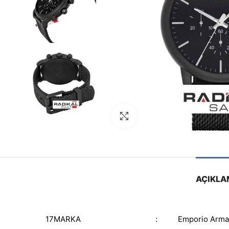
Görseli Büyütün
AÇIKLA
17MARKA
:
Emporio Arma