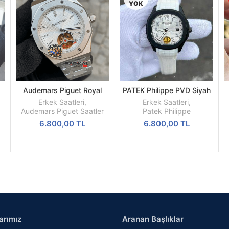
YOK
Audemars Piguet Royal
PATEK Philippe PVD Siyah
SEPETE
DEVAMINI
l
Oak Beyaz Kadran 44mm
Kasa Beyaz Silikon Kordon
EKLE
OKU
Erkek Saatleri
,
Erkek Saatleri
,
Türbillon Replika Erkek Kol
Audemars Piguet Saatler
Patek Philippe
Saati
6.800,00
TL
6.800,00
TL
arımız
Aranan Başlıklar