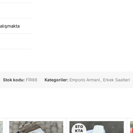
alışmakta
Stok kodu:
FİR86
Kategoriler:
Emporio Armani
,
Erkek Saatleri
STO
KTA