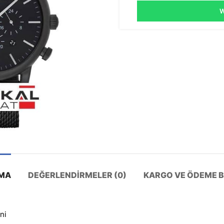
W
MA
DEĞERLENDIRMELER (0)
KARGO VE ÖDEME BI
ni