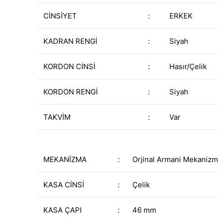
CİNSİYET
:
ERKEK
KADRAN RENGİ
:
Siyah
KORDON CİNSİ
:
Hasır/Çelik
KORDON RENGİ
:
Siyah
TAKVİM
:
Var
MEKANİZMA
:
Orjinal Armani Mekanizm
KASA CİNSİ
:
Çelik
KASA ÇAPI
:
46 mm