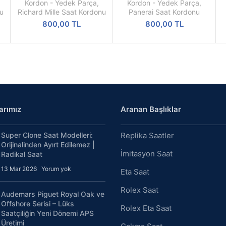
u
Renk Silikon Saat Kordonu
24mm Siyah Kauçuk Silikon
OKU
OKU
Kordon - Yedek Parça
,
Kordon - Yedek Parça
,
Saat Kordonu
nu
Richard Mille Saat Kordonu
Panerai Saat Kordonu
800,00
TL
800,00
TL
arımız
Aranan Başlıklar
Super Clone Saat Modelleri:
Replika Saatler
Orijinalinden Ayırt Edilemez |
İmitasyon Saat
Radikal Saat
13 Mar 2026
Yorum yok
Eta Saat
Rolex Saat
Audemars Piguet Royal Oak ve
Offshore Serisi – Lüks
Rolex Eta Saat
Saatçiliğin Yeni Dönemi APS
Üretimi