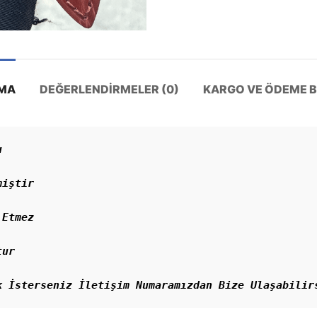
MA
DEĞERLENDIRMELER (0)
KARGO VE ÖDEME BI


iştir

Etmez

ur

k İsterseniz İletişim Numaramızdan Bize Ulaşabilir