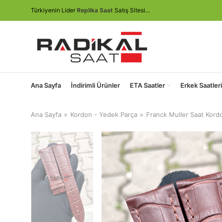
Türkiyenin Lider
Replika Saat
Satış Sitesi...
Ana Sayfa
İndirimli Ürünler
ETA Saatler
Erkek Saatleri
Ana Sayfa
Kordon - Yedek Parça
Franck Muller Saat Kord