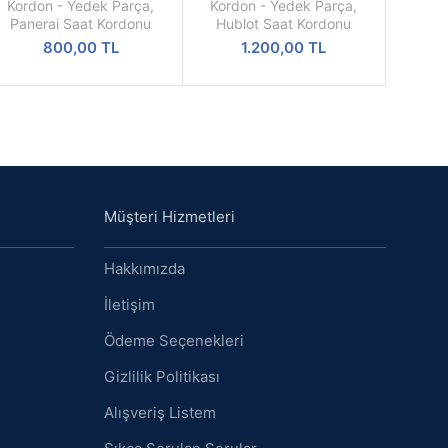
24mm Açık Kahverengi
Rose Renk Kordon Klipsi
OKU
OKU
Kordon - Yedek Parça
,
Kordon - Yedek Parça
,
Hakiki Deri Kayış Saat
Panerai Saat Kordonu
Hublot Saat Kordonu
Kordonu
800,00
TL
1.200,00
TL
Müşteri Hizmetleri
Hakkımızda
İletişim
Ödeme Seçenekleri
Gizlilik Politikası
Alışveriş Listem