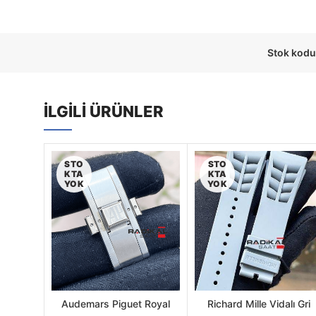
Stok kodu
İLGILI ÜRÜNLER
STO
STO
KTA
KTA
YOK
YOK
Audemars Piguet Royal
Richard Mille Vidalı Gri
DEVAMINI
DEVAMINI