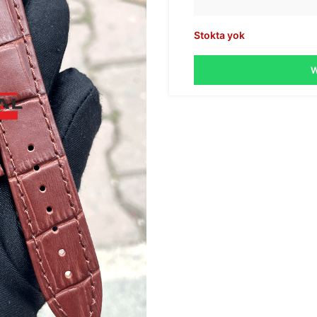
Stokta yok
W