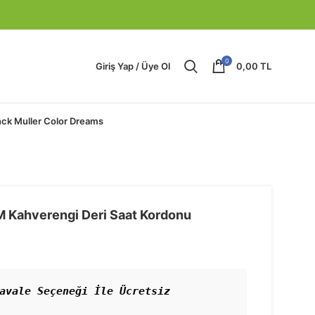
0
Giriş Yap / Üye Ol
0,00
TL
nck Muller Color Dreams
M Kahverengi Deri Saat Kordonu
avale Seçeneği İle Ücretsiz 