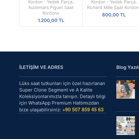
Oak Çelik Kordon Klipsi
Renk Silikon Saat Kordon
OKU
OKU
Kordon - Yedek Parça
,
Kordon - Yedek Parça
,
Audemars Piguet Saat
Richard Mille Saat Kordo
Kordonu
800,00
TL
1.200,00
TL
İLETİŞİM VE ADRES
Blog Yazıl
Lüks saat tutkunları için özel hazırlanan
Super Clone Segment ve A Kalite
Koleksiyonlarımızla tanışın. Detaylı bilgi
için WhatsApp Premium Hattımızdan
+90 507 859 45 63
bize ulaşabilirsiniz: