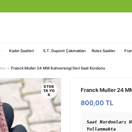
Kadın Saatleri
S.T. Dupont Çakmakları
Rolex Saatler
Fra
onu
Franck Muller 24 MM Kahverengi Deri Saat Kordonu
STOK
Franck Muller 24 M
TA YO
K
800,00
TL
Saat Kordonları H
Yollanmakta