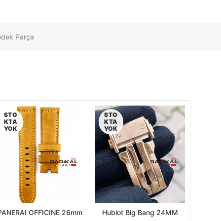
edek Parça
STO
STO
KTA
KTA
YOK
YOK
PANERAI OFFICINE 26mm
Hublot Big Bang 24MM
DEVAMINI
DEVAMINI