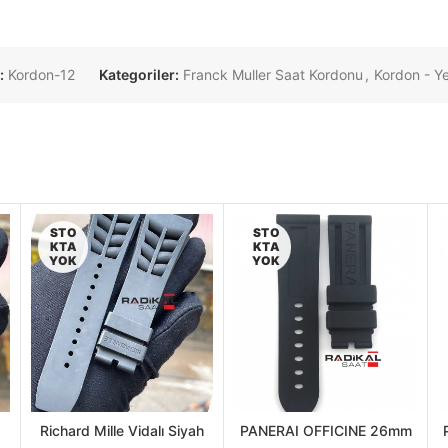
:
Kordon-12
Kategoriler:
Franck Muller Saat Kordonu
,
Kordon - Y
STO
STO
KTA
KTA
YOK
YOK
Richard Mille Vidalı Siyah
PANERAI OFFICINE 26mm
DEVAMINI
DEVAMINI