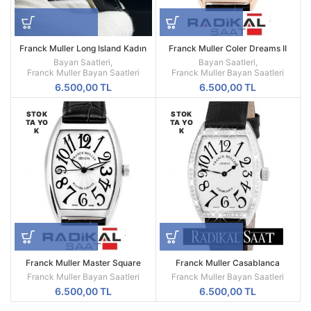
Franck Muller Long Island Kadın
Franck Muller Coler Dreams II
Saat Gümüş Kasa Siyah Deri
Bayan Saatleri
,
Bayan Saatleri
,
Quartz
Franck Muller Bayan Saatleri
Franck Muller Bayan Saatleri
6.500,00
TL
6.500,00
TL
STOK
STOK
TA YO
TA YO
K
K
Franck Muller Master Square
Franck Muller Casablanca
Franck Muller Bayan Saatleri
Franck Muller Bayan Saatleri
6.500,00
TL
6.500,00
TL