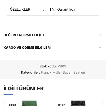
ÖZELLİKLER
:
1 Yıl Garantilidir
DEĞERLENDIRMELER (0)
KARGO VE ÖDEME BILGILERI
Stok kodu:
VB69
Kategoriler:
Franck Muller Bayan Saatleri
İLGILI ÜRÜNLER
STOK
STOK