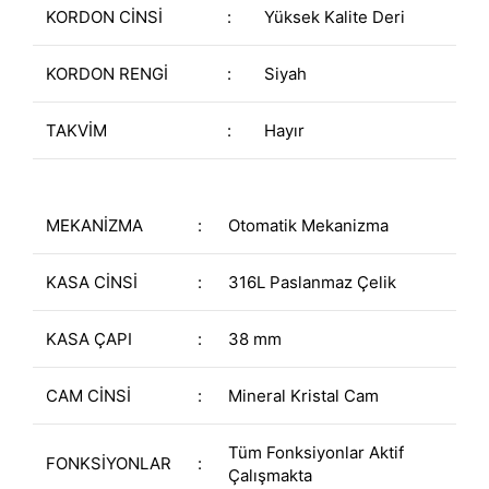
KORDON CİNSİ
:
Yüksek Kalite Deri
KORDON RENGİ
:
Siyah
TAKVİM
:
Hayır
MEKANİZMA
:
Otomatik Mekanizma
KASA CİNSİ
:
316L Paslanmaz Çelik
KASA ÇAPI
:
38 mm
CAM CİNSİ
:
Mineral Kristal Cam
Tüm Fonksiyonlar Aktif
FONKSİYONLAR
:
Çalışmakta