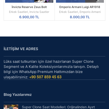
İnvicta Reserve Zeus Bolt
Emporio Armani Luigi AR1918
Kronograf 52 MM Silver Kasa
Replika Erkek Kol Saati
Erkek Saatleri
,
Invicta Saatler
Erkek Saatleri
,
Emporio Armani
Replika Erkek Kol Saati
6.900,00
TL
8.000,00
TL
İLETİŞİM VE ADRES
Lüks saat tutkunları için özel hazırlanan Super Clone
Segment ve A Kalite Koleksiyonlarımızla tanışın. Detaylı
bilgi için WhatsApp Premium Hattımızdan bize
+90 507 859 45 63
ulaşabilirsiniz:
Blog Yazılarımız
Super Clone Saat Modelleri: Orijinalinden Ayırt