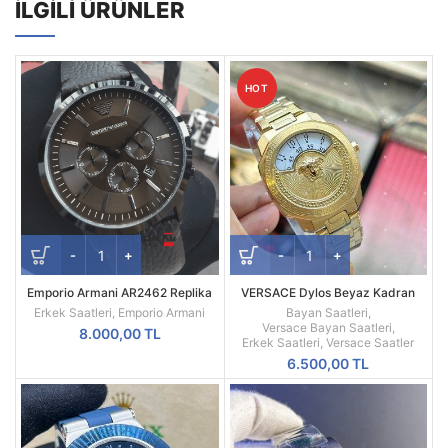
İLGILI ÜRÜNLER
HOT
Emporio Armani AR2462 Replika
VERSACE Dylos Beyaz Kadran
Erkek Kol Saati
Sarı Kasa
Erkek Saatleri
,
Emporio Armani
Bayan Saatleri
,
Versace Bayan Saatleri
,
8.000,00
TL
Erkek Saatleri
,
Versace Saatler
6.500,00
TL