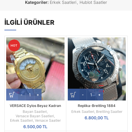
Kategoriler:
Erkek Saatleri
,
Hublot Saatler
İLGILI ÜRÜNLER
HOT
VERSACE Dylos Beyaz Kadran
Replika-Breitling 1884
Sarı Kasa
Chronometre Hasır Kordon Quartz
Bayan Saatleri
,
Erkek Saatleri
,
Breitling Saatler
Mekanizma
Versace Bayan Saatleri
,
6.800,00
TL
Erkek Saatleri
,
Versace Saatler
6.500,00
TL