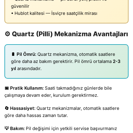
güvenilir
• Hublot kalitesi — İsviçre saatçilik mirası
⚙️ Quartz (Pilli) Mekanizma Avantajları
🔋 Pil Ömrü:
Quartz mekanizma, otomatik saatlere
göre daha az bakım gerektirir. Pil ömrü ortalama
2-3
yıl
arasındadır.
📅 Pratik Kullanım:
Saati takmadığınız günlerde bile
çalışmaya devam eder, kurulum gerektirmez.
🔄 Hassasiyet:
Quartz mekanizmalar, otomatik saatlere
göre daha hassas zaman tutar.
💡 Bakım:
Pil değişimi için yetkili servise başvurmanız