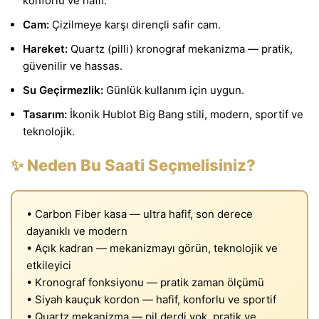
konforlu ve hafif.
Cam:
Çizilmeye karşı dirençli safir cam.
Hareket:
Quartz (pilli) kronograf mekanizma — pratik,
güvenilir ve hassas.
Su Geçirmezlik:
Günlük kullanım için uygun.
Tasarım:
İkonik Hublot Big Bang stili, modern, sportif ve
teknolojik.
✨ Neden Bu Saati Seçmelisiniz?
• Carbon Fiber kasa — ultra hafif, son derece
dayanıklı ve modern
• Açık kadran — mekanizmayı görün, teknolojik ve
etkileyici
• Kronograf fonksiyonu — pratik zaman ölçümü
• Siyah kauçuk kordon — hafif, konforlu ve sportif
• Quartz mekanizma — pil derdi yok, pratik ve