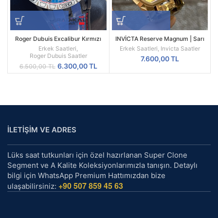
Roger Dubuis Excalibur Kırmızı
INVİCTA Reserve Magnum | Sarı
Spider Pirelli Replika Erkek Saati
Kasa | Sarı Kadran | 52MM |
Erkek Saatleri
,
Erkek Saatleri
,
Invicta Saatler
Quartz | Radikal Saat
Roger Dubuis Saatler
7.600,00
TL
Orijinal
Şu
6.300,00
TL
6.500,00
TL
fiyat:
andaki
6.500,00 TL.
fiyat:
6.300,00 TL.
İLETİŞİM VE ADRES
Lüks saat tutkunları için özel hazırlanan Super Clone
Segment ve A Kalite Koleksiyonlarımızla tanışın. Detaylı
bilgi için WhatsApp Premium Hattımızdan bize
+90 507 859 45 63
ulaşabilirsiniz: