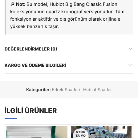
🔎
Not:
Bu model, Hublot Big Bang Classic Fusion
koleksiyonunun quartz kronograf versiyonudur. Tüm
fonksiyonlar aktiftir ve dış görünüm olarak orijinale
yüksek benzerlik taşır.
DEĞERLENDIRMELER (0)
KARGO VE ÖDEME BILGILERI
Kategoriler:
Erkek Saatleri
,
Hublot Saatler
İLGILI ÜRÜNLER
STOK
TA YO