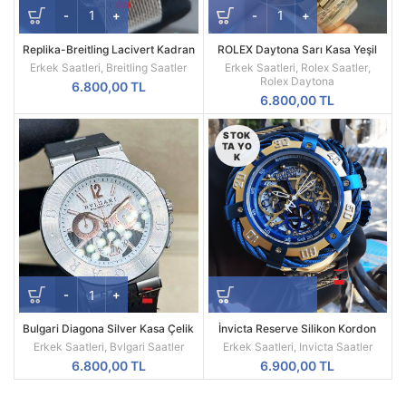
Replika-Breitling Lacivert Kadran
ROLEX Daytona Sarı Kasa Yeşil
Hasır Kordon Kol Saati
Kadran 116508
Erkek Saatleri
,
Breitling Saatler
Erkek Saatleri
,
Rolex Saatler
,
Rolex Daytona
6.800,00
TL
6.800,00
TL
STOK
TA YO
K
Bulgari Diagona Silver Kasa Çelik
İnvicta Reserve Silikon Kordon
Besel Replika Erkek Kol Saati
Replika Erkek Kol Saati
Erkek Saatleri
,
Bvlgari Saatler
Erkek Saatleri
,
Invicta Saatler
6.800,00
TL
6.900,00
TL