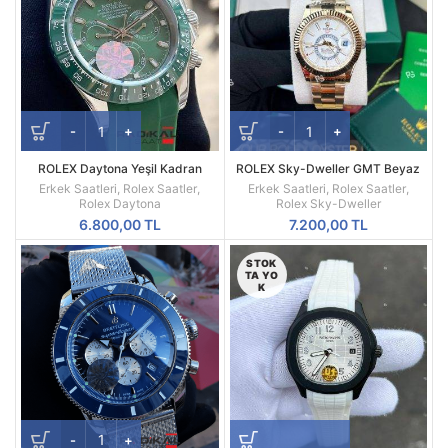
ROLEX Daytona Yeşil Kadran
ROLEX Sky-Dweller GMT Beyaz
Silikon Kordon
Kadran Sarı Kasa Erkek Saati
Erkek Saatleri
,
Rolex Saatler
,
Erkek Saatleri
,
Rolex Saatler
,
Rolex Daytona
Rolex Sky-Dweller
6.800,00
TL
7.200,00
TL
STOK
TA YO
K