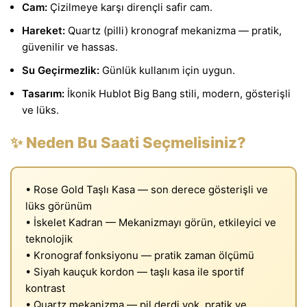
Cam:
Çizilmeye karşı dirençli safir cam.
Hareket:
Quartz (pilli) kronograf mekanizma — pratik,
güvenilir ve hassas.
Su Geçirmezlik:
Günlük kullanım için uygun.
Tasarım:
İkonik Hublot Big Bang stili, modern, gösterişli
ve lüks.
✨ Neden Bu Saati Seçmelisiniz?
• Rose Gold Taşlı Kasa — son derece gösterişli ve
lüks görünüm
• İskelet Kadran — Mekanizmayı görün, etkileyici ve
teknolojik
• Kronograf fonksiyonu — pratik zaman ölçümü
• Siyah kauçuk kordon — taşlı kasa ile sportif
kontrast
• Quartz mekanizma — pil derdi yok, pratik ve