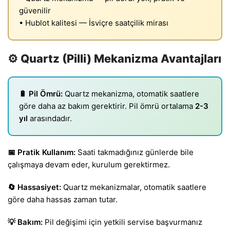
güvenilir
• Hublot kalitesi — İsviçre saatçilik mirası
⚙️ Quartz (Pilli) Mekanizma Avantajları
🔋 Pil Ömrü:
Quartz mekanizma, otomatik saatlere
göre daha az bakım gerektirir. Pil ömrü ortalama
2-3
yıl
arasındadır.
📅 Pratik Kullanım:
Saati takmadığınız günlerde bile
çalışmaya devam eder, kurulum gerektirmez.
🔄 Hassasiyet:
Quartz mekanizmalar, otomatik saatlere
göre daha hassas zaman tutar.
💡 Bakım:
Pil değişimi için yetkili servise başvurmanız