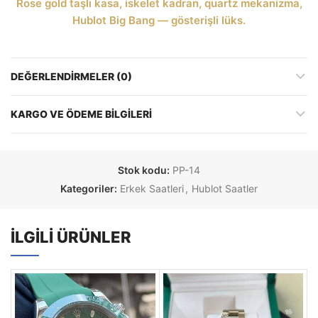
Rose gold taşlı kasa, iskelet kadran, quartz mekanizma,
Hublot Big Bang — gösterişli lüks.
DEĞERLENDIRMELER (0)
KARGO VE ÖDEME BILGILERI
Stok kodu:
PP-14
Kategoriler:
Erkek Saatleri
,
Hublot Saatler
İLGILI ÜRÜNLER