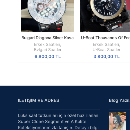
Bulgari Diagona Silver Kasa
U-Boat Thousands Of Fee
SEPETE
DEVAMINI
Çelik Besel Replika Erkek
PVD Kasa Replika Erkek K
EKLE
OKU
Erkek Saatleri
,
Erkek Saatleri
,
Kol Saati
Saati
Bvlgari Saatler
U-Boat Saatler
6.800,00
TL
3.800,00
TL
İLETİŞİM VE ADRES
Blog Yazıl
Lüks saat tutkunları için özel hazırlanan
Super Clone Segment ve A Kalite
Koleksiyonlarımızla tanışın. Detaylı bilgi