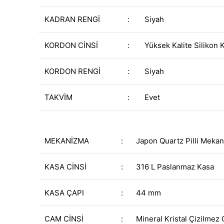
KADRAN RENGİ
:
Siyah
KORDON CİNSİ
:
Yüksek Kalite Silikon 
KORDON RENGİ
:
Siyah
TAKVİM
:
Evet
MEKANİZMA
:
Japon Quartz Pilli Meka
KASA CİNSİ
:
316 L Paslanmaz Kasa
KASA ÇAPI
:
44 mm
CAM CİNSİ
:
Mineral Kristal Çizilmez