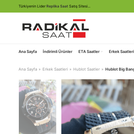
Türkiyenin Lider
Replika Saat
Satış Sitesi...
Ana Sayfa
İndirimli Ürünler
ETA Saatler
Erkek Saatleri
Ana Sayfa
Erkek Saatleri
Hublot Saatler
Hublot Big Ban