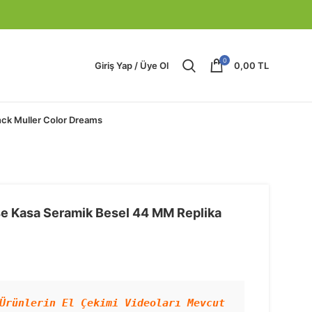
0
Giriş Yap / Üye Ol
0,00
TL
nck Muller Color Dreams
se Kasa Seramik Besel 44 MM Replika
Ürünlerin El Çekimi Videoları Mevcut 