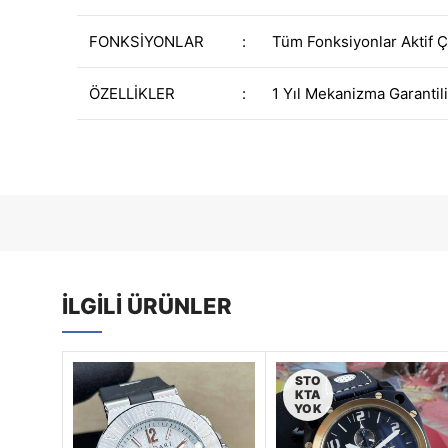
FONKSİYONLAR
:
Tüm Fonksiyonlar Aktif Ç
ÖZELLİKLER
:
1 Yıl Mekanizma Garantili
İLGILI ÜRÜNLER
STO
KTA
YOK