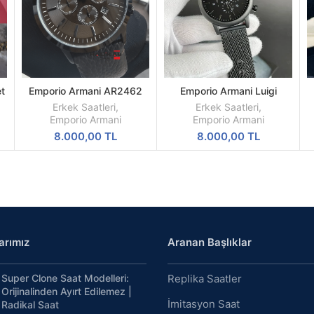
t
Emporio Armani AR2462
Emporio Armani Luigi
SEPETE
SEPETE
ol
Replika Erkek Kol Saati
AR1968 All Black Mesh
EKLE
EKLE
Erkek Saatleri
,
Erkek Saatleri
,
Siyah Kadran Siyah Kordon
Emporio Armani
Emporio Armani
A Kalite
8.000,00
TL
8.000,00
TL
arımız
Aranan Başlıklar
Super Clone Saat Modelleri:
Replika Saatler
Orijinalinden Ayırt Edilemez |
İmitasyon Saat
Radikal Saat