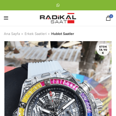
0
Ana Sayfa
Erkek Saatleri
Hublot Saatler
STOK
TA YO
K