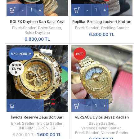
ROLEX Daytona Sarı Kasa Yeşil
Replika-Breitling Lacivert Kadran
Kadran 116508
Hasır Kordon Kol Saati
Erkek Saatleri
,
Rolex Saatler
,
Erkek Saatleri
,
Breitling Saatler
Rolex Daytona
6.800,00
TL
6.800,00
TL
%70 INDIRIM
HOT
STOK
TA YO
K
İnvicta Reserve Zeus Bolt Sarı
VERSACE Dylos Beyaz Kadran
Kadran Replika Erkek Kol Saati
Sarı Kasa
Erkek Saatleri
,
Invicta Saatler
,
Bayan Saatleri
,
İNDİRİMLİ ÜRÜNLER
Versace Bayan Saatleri
,
Erkek Saatleri
,
Versace Saatler
Orijinal
Şu
1.600,00
TL
5.300,00
TL