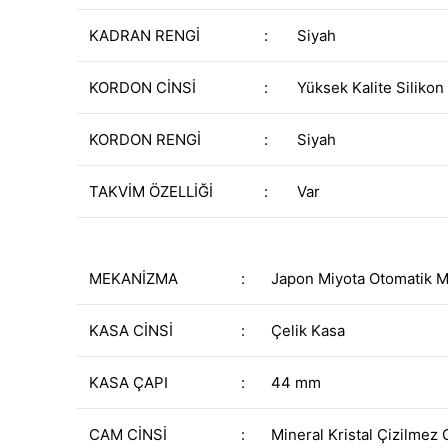
KADRAN RENGİ
:
Siyah
KORDON CİNSİ
:
Yüksek Kalite Siliko
KORDON RENGİ
:
Siyah
TAKVİM ÖZELLİĞİ
:
Var
MEKANİZMA
:
Japon Miyota Otomatik 
KASA CİNSİ
:
Çelik Kasa
KASA ÇAPI
:
44 mm
CAM CİNSİ
:
Mineral Kristal Çizilmez