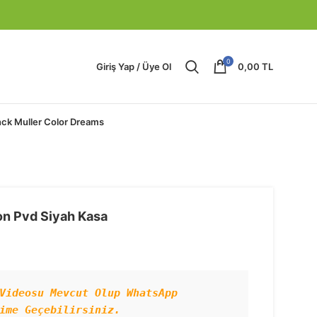
0
Giriş Yap / Üye Ol
0,00
TL
nck Muller Color Dreams
on Pvd Siyah Kasa
Videosu Mevcut Olup WhatsApp 
ime Geçebilirsiniz.