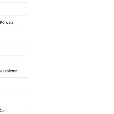
n Kordon
Mekanizma
 Cam