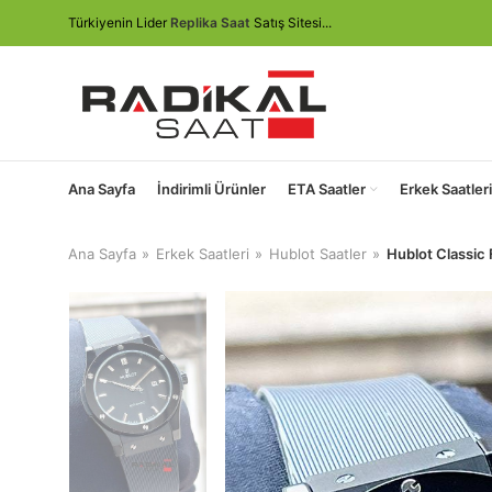
Türkiyenin Lider
Replika Saat
Satış Sitesi...
Ana Sayfa
İndirimli Ürünler
ETA Saatler
Erkek Saatleri
Ana Sayfa
Erkek Saatleri
Hublot Saatler
Hublot Classic 