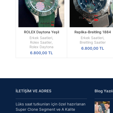
ROLEX Daytona Yeşil
Replika-Breitling 1884
SEPETE
SEPETE
Kadran Silikon Kordon
Chronometre Hasır Kordo
EKLE
EKLE
Erkek Saatleri
,
Erkek Saatleri
,
Quartz Mekanizma
Rolex Saatler
,
Breitling Saatler
Rolex Daytona
6.800,00
TL
6.800,00
TL
İLETİŞİM VE ADRES
Blog Yazıl
Lüks saat tutkunları için özel hazırlanan
Super Clone Segment ve A Kalite