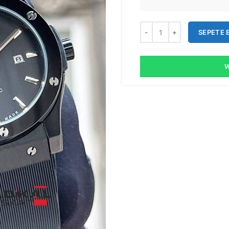
SEPETE 
W