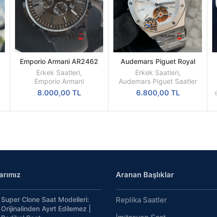
Emporio Armani AR2462
Audemars Piguet Royal
SEPETE
SEPETE
n
Replika Erkek Kol Saati
Oak Beyaz Kadran 44mm
K
EKLE
EKLE
Erkek Saatleri
,
Erkek Saatleri
,
Türbillon Replika Erkek Kol
Emporio Armani
Audemars Piguet Saatler
Saati
8.000,00
TL
6.800,00
TL
arımız
Aranan Başlıklar
Super Clone Saat Modelleri:
Replika Saatler
Orijinalinden Ayırt Edilemez |