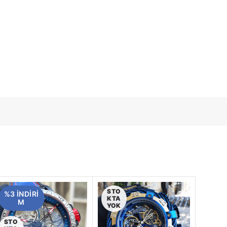
STO
%3 INDIRI
KTA
M
YOK
STO