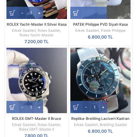
ROLEX Yacht-Master II Silver Kasa
PATEK Philippe PVD Siyah Kasa
Beyaz Kadran 44MM Erkek Saati
Beyaz Silikon Kordon
Erkek Saatleri
,
Rolex Saatler
,
Erkek Saatleri
,
Patek Philippe
Rolex Yacht-Master
6.800,00
TL
7.200,00
TL
ROLEX GMT-Master II Bruce
Replika-Breitling Lacivert Kadran
Wayne Oyster Kordon Gri Bezel
Hasır Kordon Kol Saati
Erkek Saatleri
,
Rolex Saatler
,
Erkek Saatleri
,
Breitling Saatler
126710GRNR
Rolex GMT-Master II
6.800,00
TL
7.800,00
TL