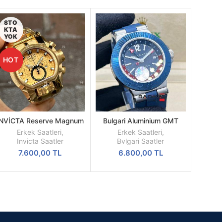
STO
KTA
YOK
HOT
INVİCTA Reserve Magnum
Bulgari Aluminium GMT
DEVAMINI
SEPETE
| Sarı Kasa | Sarı Kadran |
Erkek Kol Saati
OKU
EKLE
Erkek Saatleri
,
Erkek Saatleri
,
52MM | Quartz | Radikal
Invicta Saatler
Bvlgari Saatler
Saat
7.600,00
TL
6.800,00
TL