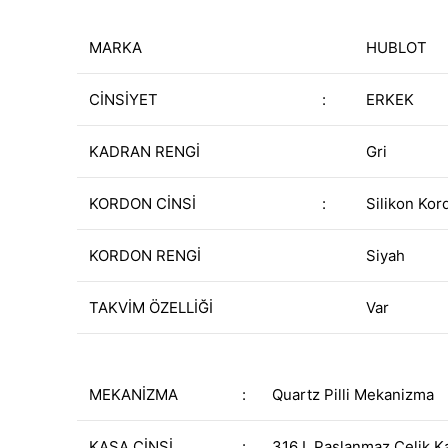
MARKA
HUBLOT
CİNSİYET
:
ERKEK
KADRAN RENGİ
Gri
KORDON CİNSİ
:
Silikon Kor
KORDON RENGİ
Siyah
TAKVİM ÖZELLİĞİ
Var
MEKANİZMA
:
Quartz Pilli Mekanizma
KASA CİNSİ
:
316 L Paslanmaz Çelik K