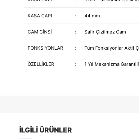
KASA ÇAPI
:
44 mm
CAM CİNSİ
:
Safir Çizilmez Cam
FONKSİYONLAR
:
Tüm Fonksiyonlar Aktif Ç
ÖZELLİKLER
:
1 Yıl Mekanizma Garantili
İLGILI ÜRÜNLER