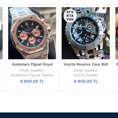
STO
KTA
YOK
Audemars Piguet Royal
İnvicta Reserve Zeus Bolt
SEPETE
DEVAMINI
l
Oak Mavi Kadran 41mm
Kronograf 52 MM Silver
EKLE
OKU
Erkek Saatleri
,
Erkek Saatleri
,
Replika Erkek Kol Saati
Kasa Replika Erkek Kol
Audemars Piguet Saatler
Invicta Saatler
Saati
6.800,00
TL
6.900,00
TL