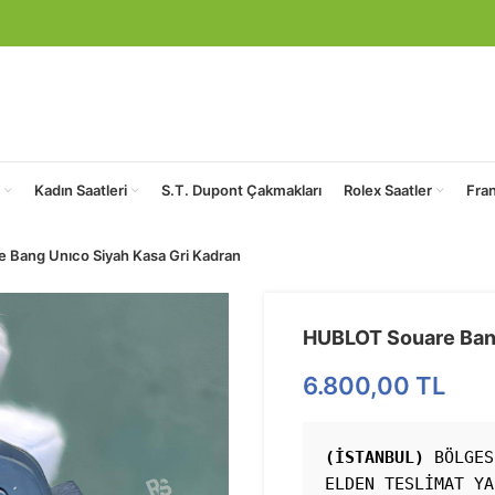
Kadın Saatleri
S.T. Dupont Çakmakları
Rolex Saatler
Fra
Bang Unıco Siyah Kasa Gri Kadran
HUBLOT Souare Bang
6.800,00
TL
(İSTANBUL)
 BÖLGES
ELDEN TESLİMAT YA