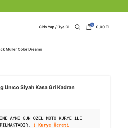
0
Giriş Yap / Üye Ol
0,00
TL
nck Muller Color Dreams
 Unıco Siyah Kasa Gri Kadran
İNE AYNI GÜN ÖZEL MOTO KURYE iLE 
PILMAKTADIR. 
( Kurye Ücreti 