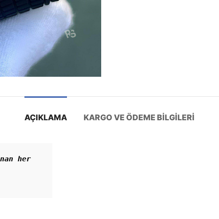
AÇIKLAMA
KARGO VE ÖDEME BILGILERI
nan her 
n