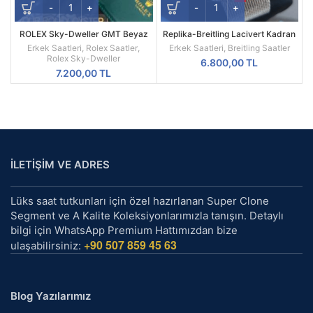
ROLEX Sky-Dweller GMT Beyaz
Replika-Breitling Lacivert Kadran
Kadran Sarı Kasa Erkek Saati
Hasır Kordon Kol Saati
Erkek Saatleri
,
Rolex Saatler
,
Erkek Saatleri
,
Breitling Saatler
Rolex Sky-Dweller
6.800,00
TL
7.200,00
TL
İLETİŞİM VE ADRES
Lüks saat tutkunları için özel hazırlanan Super Clone
Segment ve A Kalite Koleksiyonlarımızla tanışın. Detaylı
bilgi için WhatsApp Premium Hattımızdan bize
+90 507 859 45 63
ulaşabilirsiniz:
Blog Yazılarımız