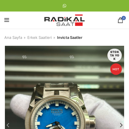
0
Ana Sayfa
Erkek Saatleri
Invicta Saatler
STOK
TA YO
K
HOT