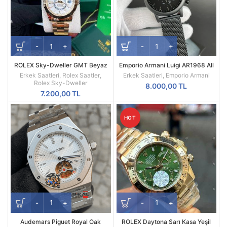
ROLEX Sky-Dweller GMT Beyaz
Emporio Armani Luigi AR1968 All
Kadran Sarı Kasa Erkek Saati
Black Mesh Siyah Kadran Siyah
Erkek Saatleri
,
Rolex Saatler
,
Erkek Saatleri
,
Emporio Armani
Kordon A Kalite
Rolex Sky-Dweller
8.000,00
TL
7.200,00
TL
HOT
Audemars Piguet Royal Oak
ROLEX Daytona Sarı Kasa Yeşil