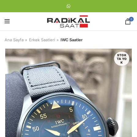
0
Ana Sayfa
Erkek Saatleri
IWC Saatler
STOK
TA YO
K