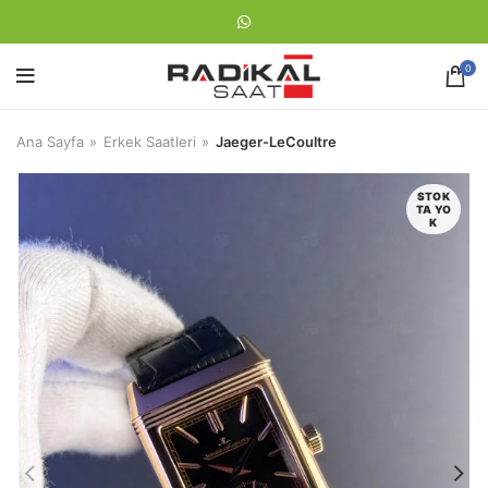
0
Ana Sayfa
Erkek Saatleri
Jaeger-LeCoultre
STOK
TA YO
K