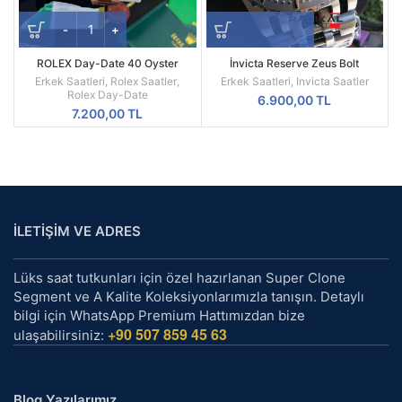
ROLEX Day-Date 40 Oyster
İnvicta Reserve Zeus Bolt
Everose Gold Ref M228235-0025
Kronograf 52 MM Silver Kasa
Erkek Saatleri
,
Rolex Saatler
,
Erkek Saatleri
,
Invicta Saatler
Replika Erkek Kol Saati
Rolex Day-Date
6.900,00
TL
7.200,00
TL
İLETİŞİM VE ADRES
Lüks saat tutkunları için özel hazırlanan Super Clone
Segment ve A Kalite Koleksiyonlarımızla tanışın. Detaylı
bilgi için WhatsApp Premium Hattımızdan bize
+90 507 859 45 63
ulaşabilirsiniz:
Blog Yazılarımız