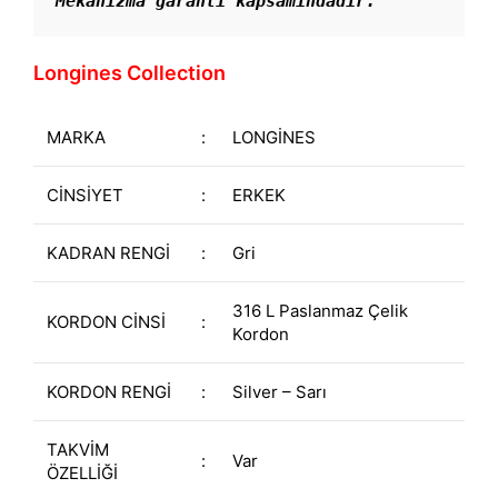
Mekanizma garanti kapsamındadır. 
Longines Collection
MARKA
:
LONGİNES
CİNSİYET
:
ERKEK
KADRAN RENGİ
:
Gri
316 L Paslanmaz Çelik
KORDON CİNSİ
:
Kordon
KORDON RENGİ
:
Silver – Sarı
TAKVİM
:
Var
ÖZELLİĞİ