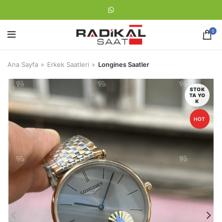
0
Ana Sayfa
Erkek Saatleri
Longines Saatler
STOK
TA YO
K
HOT