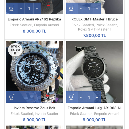
Emporio Armani AR2462 Replika
ROLEX GMT-Master II Bruce
Erkek Kol Saati
Wayne Oyster Kordon Gri Bezel
Erkek Saatleri
,
Emporio Armani
Erkek Saatleri
,
Rolex Saatler
,
126710GRNR
Rolex GMT-Master II
8.000,00
TL
7.800,00
TL
STOK
TA YO
K
İnvicta Reserve Zeus Bolt
Emporio Armani Luigi AR1968 All
Kronograf 52 MM Silver Kasa
Black Mesh Siyah Kadran Siyah
Erkek Saatleri
,
Invicta Saatler
Erkek Saatleri
,
Emporio Armani
Replika Erkek Kol Saati
Kordon A Kalite
6.900,00
TL
8.000,00
TL