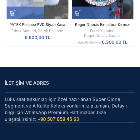
PATEK Philippe PVD Siyah Kasa
Roger Dubuis Excalibur Kırmızı
Beyaz Silikon Kordon
Spider Pirelli Replika Erkek Saati
Erkek Saatleri
,
Patek Philippe
Erkek Saatleri
,
Roger Dubuis Saatler
6.800,00
TL
Orijinal
Şu
6.300,00
TL
6.500,00
TL
fiyat:
andak
6.500,00 TL.
fiyat:
6.300
İLETİŞİM VE ADRES
Lüks saat tutkunları için özel hazırlanan Super Clone
Segment ve A Kalite Koleksiyonlarımızla tanışın. Detaylı
bilgi için WhatsApp Premium Hattımızdan bize
+90 507 859 45 63
ulaşabilirsiniz: