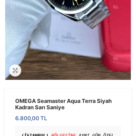
Görseli Büyütün
OMEGA Seamaster Aqua Terra Siyah
Kadran Sarı Saniye
6.800,00
TL
(İSTANBUL)
BÖLGESİNE
 AYNI GÜN ÖZEL 