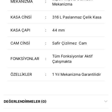
MEKANİZMA
:
Mekanizma
KASA CİNSİ
:
316 L Paslanmaz Çelik Kasa
KASA ÇAPI
:
44 mm
CAM CİNSİ
:
Safir Çizilmez Cam
Tüm Fonksiyonlar Aktif
FONKSİYONLAR
:
Çalışmakta
ÖZELLİKLER
:
1 Yıl Mekanizma Garantilidir
DEĞERLENDIRMELER (0)