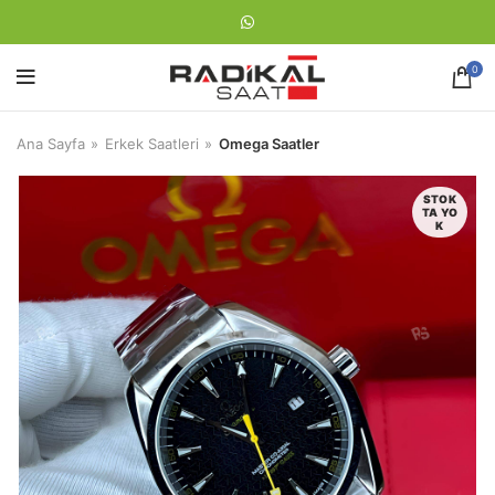
0
Ana Sayfa
Erkek Saatleri
Omega Saatler
STOK
TA YO
K