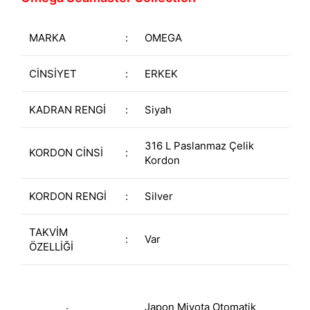
MARKA
:
OMEGA
CİNSİYET
:
ERKEK
KADRAN RENGİ
:
Siyah
316 L Paslanmaz Çelik
KORDON CİNSİ
:
Kordon
KORDON RENGİ
:
Silver
TAKVİM
:
Var
ÖZELLİĞİ
Japon Miyota Otomatik