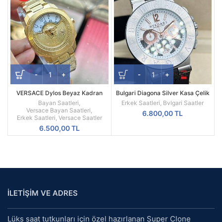
VERSACE Dylos Beyaz Kadran
Bulgari Diagona Silver Kasa Çelik
Sarı Kasa
Besel Replika Erkek Kol Saati
Bayan Saatleri
,
Erkek Saatleri
,
Bvlgari Saatler
Versace Bayan Saatleri
,
6.800,00
TL
Erkek Saatleri
,
Versace Saatler
6.500,00
TL
İLETİŞİM VE ADRES
Lüks saat tutkunları için özel hazırlanan Super Clone