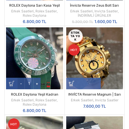
ROLEX Daytona Sarı Kasa Yeşil
İnvicta Reserve Zeus Bolt Sarı
Kadran 116508
Kadran Replika Erkek Kol Saati
Erkek Saatleri
,
Rolex Saatler
,
Erkek Saatleri
,
Invicta Saatler
,
Rolex Daytona
İNDİRİMLİ ÜRÜNLER
Orijinal
Şu
6.800,00
TL
1.600,00
TL
5.300,00
TL
fiyat:
andak
5.300,00 TL.
fiyat:
STOK
TA YO
1.600,
K
HOT
ROLEX Daytona Yeşil Kadran
INVİCTA Reserve Magnum | Sarı
Silikon Kordon
Kasa | Sarı Kadran | 52MM |
Erkek Saatleri
,
Rolex Saatler
,
Erkek Saatleri
,
Invicta Saatler
Quartz | Radikal Saat
Rolex Daytona
7.600,00
TL
6.800,00
TL
HOT