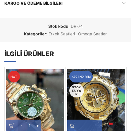
KARGO VE ÖDEME BILGILERI
Stok kodu:
DR-74
Kategoriler:
Erkek Saatleri
,
Omega Saatler
İLGILI ÜRÜNLER
HOT
%70 INDIRIM
STOK
TA YO
K