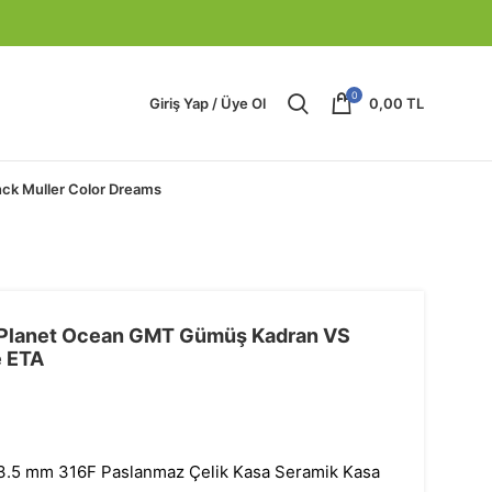
0
Giriş Yap / Üye Ol
0,00
TL
nck Muller Color Dreams
Planet Ocean GMT Gümüş Kadran VS
e ETA
3.5 mm 316F Paslanmaz Çelik Kasa Seramik Kasa