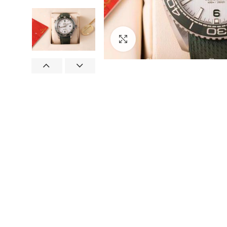
Görseli Büyütün