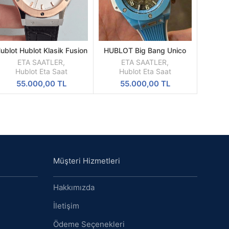
ublot Hublot Klasik Fusion
HUBLOT Big Bang Unico
SEPETE
SEPETE
serisi 542.NO.1180.LR
Tiffany Blue Ceramic
EKLE
EKLE
ETA SAATLER
,
ETA SAATLER
,
Skeleton Kadran 42mm
Hublot Eta Saat
Hublot Eta Saat
55.000,00
TL
55.000,00
TL
Müşteri Hizmetleri
Hakkımızda
İletişim
Ödeme Seçenekleri