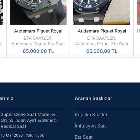
Audemars Piguet Royal
Audemars Piguet Royal
H
SEPETE
SEPETE
ph
Oak Offshore Novelty
Oak Offshore Diver
EKLE
EKLE
ETA SAATLER
,
ETA SAATLER
,
K
Siyah Kadran ETA
15707CE Ceramic Kasa
t
Audemars Piguet Eta Saat
Audemars Piguet Eta Saat
Siyah Turuncu
65.000,00
TL
65.000,00
TL
arımız
Aranan Başlıklar
Super Clone Saat Modelleri:
Replika Saatler
Orijinalinden Ayırt Edilemez |
İmitasyon Saat
Radikal Saat
13 Mar 2026
Yorum yok
Eta Saat