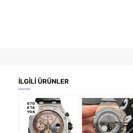
İLGILI ÜRÜNLER
STO
KTA
YOK