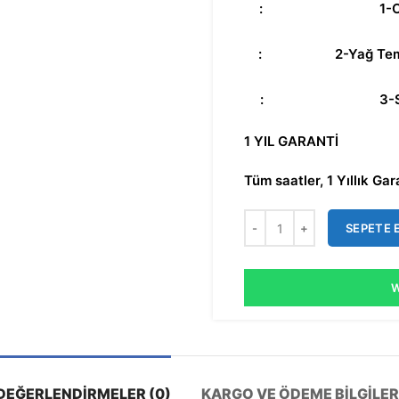
:
1-Ona
:
2-Yağ Temiz
:
3-S
1 YIL GARANTİ
Tüm saatler, 1 Yıllık Gara
SEPETE 
W
DEĞERLENDIRMELER (0)
KARGO VE ÖDEME BILGILER