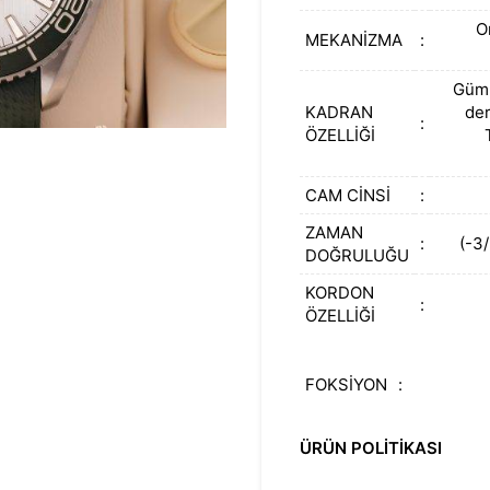
O
MEKANİZMA
:
Gümü
KADRAN
der
:
ÖZELLİĞİ
CAM CİNSİ
:
ZAMAN
:
(-3
DOĞRULUĞU
KORDON
:
ÖZELLİĞİ
FOKSİYON
:
ÜRÜN POLİTİKASI