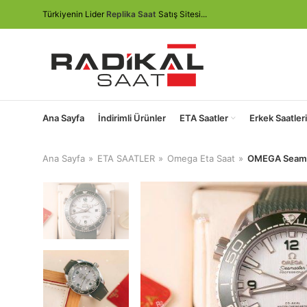
Türkiyenin Lider
Replika Saat
Satış Sitesi...
Ana Sayfa
İndirimli Ürünler
ETA Saatler
Erkek Saatleri
Ana Sayfa
ETA SAATLER
Omega Eta Saat
OMEGA Seamas