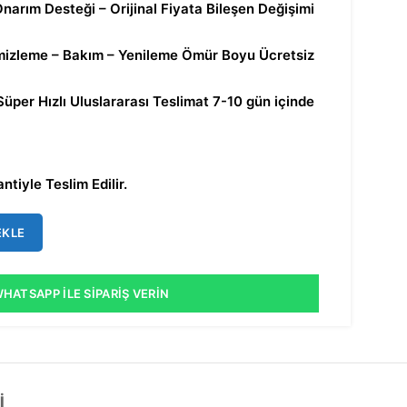
rım Desteği – Orijinal Fiyata Bileşen Değişimi
leme – Bakım – Yenileme Ömür Boyu Ücretsiz
üper Hızlı Uluslararası Teslimat 7-10 gün içinde
ntiyle Teslim Edilir.
EKLE
HATSAPP İLE SIPARIŞ VERIN
I