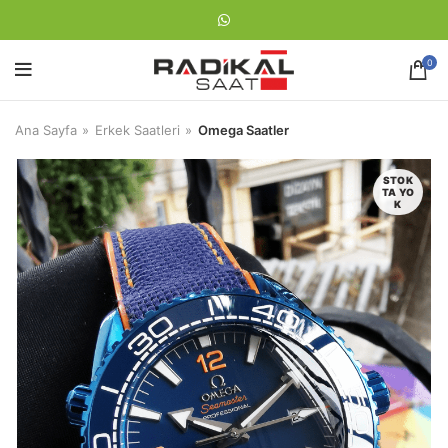
0
Ana Sayfa
Erkek Saatleri
Omega Saatler
STOK
TA YO
K