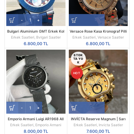
Bulgari Aluminium GMT Erkek Kol
Versace Rose Kasa Kronograf Pilli
Saati
Mekanizma Replika Erkek Kol
Erkek Saatleri
,
Bvlgari Saatler
Erkek Saatleri
,
Versace Saatler
Saati
6.800,00
TL
6.800,00
TL
STOK
TA YO
K
HOT
Emporio Armani Luigi AR1968 All
INVİCTA Reserve Magnum | Sarı
Black Mesh Siyah Kadran Siyah
Kasa | Sarı Kadran | 52MM |
Erkek Saatleri
,
Emporio Armani
Erkek Saatleri
,
Invicta Saatler
Kordon A Kalite
Quartz | Radikal Saat
8.000,00
TL
7.600,00
TL