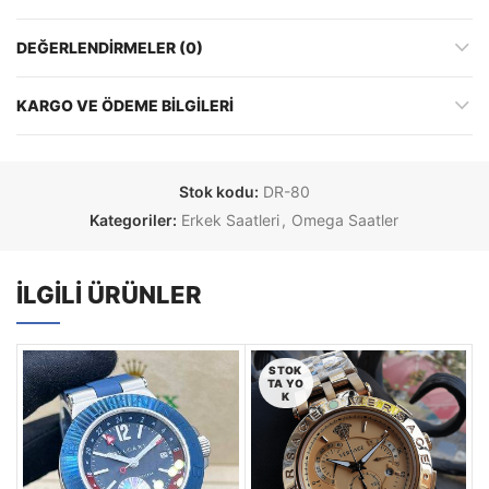
DEĞERLENDIRMELER (0)
KARGO VE ÖDEME BILGILERI
Stok kodu:
DR-80
Kategoriler:
Erkek Saatleri
,
Omega Saatler
İLGILI ÜRÜNLER
STOK
TA YO
K