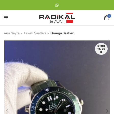
0
Ana Sayfa
Erkek Saatleri
Omega Saatler
STOK
TA YO
K