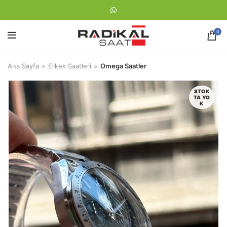
0
Ana Sayfa
Erkek Saatleri
Omega Saatler
STOK
TA YO
K