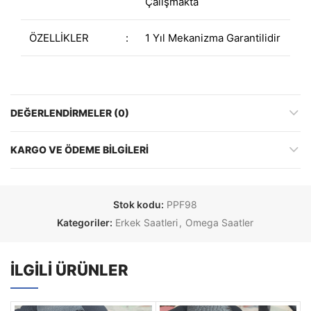
Çalışmakta
ÖZELLİKLER
:
1 Yıl Mekanizma Garantilidir
DEĞERLENDIRMELER (0)
KARGO VE ÖDEME BILGILERI
Stok kodu:
PPF98
Kategoriler:
Erkek Saatleri
,
Omega Saatler
İLGILI ÜRÜNLER