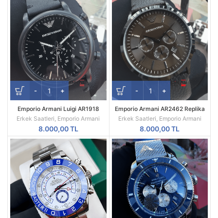
Emporio Armani Luigi AR1918
Emporio Armani AR2462 Replika
Replika Erkek Kol Saati
Erkek Kol Saati
Erkek Saatleri
,
Emporio Armani
Erkek Saatleri
,
Emporio Armani
8.000,00
TL
8.000,00
TL