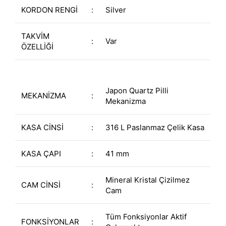
KORDON RENGİ
:
Silver
TAKVİM
:
Var
ÖZELLİĞİ
Japon Quartz Pilli
MEKANİZMA
:
Mekanizma
KASA CİNSİ
:
316 L Paslanmaz Çelik Kasa
KASA ÇAPI
:
41 mm
Mineral Kristal Çizilmez
CAM CİNSİ
:
Cam
Tüm Fonksiyonlar Aktif
FONKSİYONLAR
: