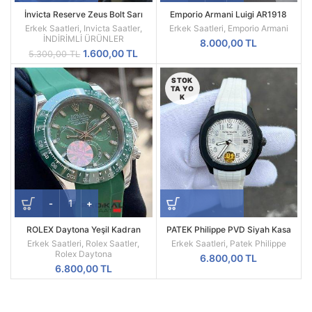
İnvicta Reserve Zeus Bolt Sarı
Emporio Armani Luigi AR1918
Kadran Replika Erkek Kol Saati
Replika Erkek Kol Saati
Erkek Saatleri
,
Invicta Saatler
,
Erkek Saatleri
,
Emporio Armani
İNDİRİMLİ ÜRÜNLER
8.000,00
TL
Orijinal
Şu
1.600,00
TL
5.300,00
TL
fiyat:
andaki
5.300,00 TL.
fiyat:
STOK
1.600,00 TL.
TA YO
K
ROLEX Daytona Yeşil Kadran
PATEK Philippe PVD Siyah Kasa
Silikon Kordon
Beyaz Silikon Kordon
Erkek Saatleri
,
Rolex Saatler
,
Erkek Saatleri
,
Patek Philippe
Rolex Daytona
6.800,00
TL
6.800,00
TL