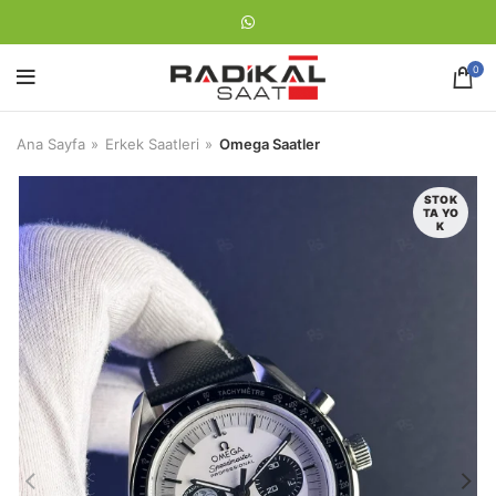
0
Ana Sayfa
Erkek Saatleri
Omega Saatler
STOK
TA YO
K