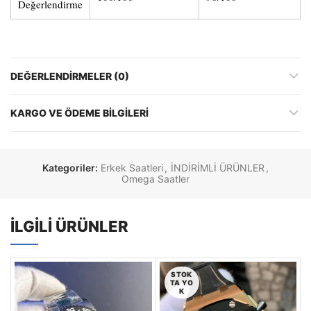
Değerlendirme
DEĞERLENDIRMELER (0)
KARGO VE ÖDEME BILGILERI
Kategoriler:
Erkek Saatleri
,
İNDİRİMLİ ÜRÜNLER
,
Omega Saatler
İLGILI ÜRÜNLER
STOK
TA YO
K