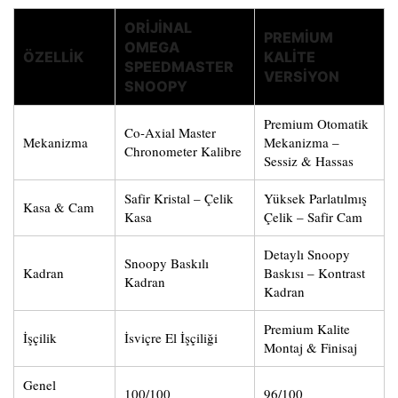
ORIJINAL
PREMIUM
OMEGA
ÖZELLIK
KALITE
SPEEDMASTER
VERSIYON
SNOOPY
Premium Otomatik
Co-Axial Master
Mekanizma
Mekanizma –
Chronometer Kalibre
Sessiz & Hassas
Safir Kristal – Çelik
Yüksek Parlatılmış
Kasa & Cam
Kasa
Çelik – Safir Cam
Detaylı Snoopy
Snoopy Baskılı
Kadran
Baskısı – Kontrast
Kadran
Kadran
Premium Kalite
İşçilik
İsviçre El İşçiliği
Montaj & Finisaj
Genel
100/100
96/100