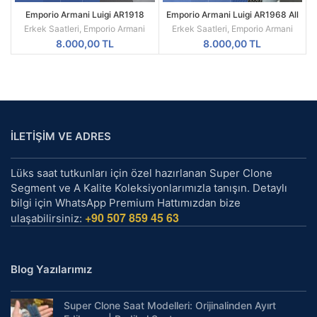
Emporio Armani Luigi AR1918
Emporio Armani Luigi AR1968 All
Replika Erkek Kol Saati
Black Mesh Siyah Kadran Siyah
Erkek Saatleri
,
Emporio Armani
Erkek Saatleri
,
Emporio Armani
Kordon A Kalite
8.000,00
TL
8.000,00
TL
İLETİŞİM VE ADRES
Lüks saat tutkunları için özel hazırlanan Super Clone
Segment ve A Kalite Koleksiyonlarımızla tanışın. Detaylı
bilgi için WhatsApp Premium Hattımızdan bize
+90 507 859 45 63
ulaşabilirsiniz:
Blog Yazılarımız
Super Clone Saat Modelleri: Orijinalinden Ayırt