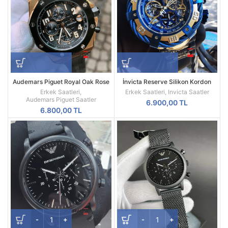
Audemars Piguet Royal Oak Rose
İnvicta Reserve Silikon Kordon
Kasa Siyah Kadran Replika Erkek
Replika Erkek Kol Saati
Erkek Saatleri
,
Erkek Saatleri
,
Invicta Saatler
Saati
Audemars Piguet Saatler
6.900,00
TL
6.800,00
TL