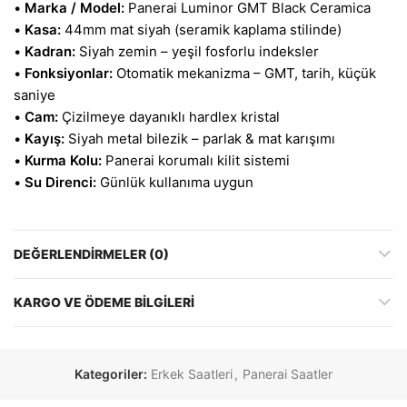
•
Marka / Model:
Panerai Luminor GMT Black Ceramica
•
Kasa:
44mm mat siyah (seramik kaplama stilinde)
•
Kadran:
Siyah zemin – yeşil fosforlu indeksler
•
Fonksiyonlar:
Otomatik mekanizma – GMT, tarih, küçük
saniye
•
Cam:
Çizilmeye dayanıklı hardlex kristal
•
Kayış:
Siyah metal bilezik – parlak & mat karışımı
•
Kurma Kolu:
Panerai korumalı kilit sistemi
•
Su Direnci:
Günlük kullanıma uygun
DEĞERLENDIRMELER (0)
KARGO VE ÖDEME BILGILERI
Kategoriler:
Erkek Saatleri
,
Panerai Saatler