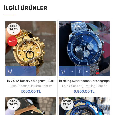
İLGILI ÜRÜNLER
STOK
TA YO
K
HOT
INVİCTA Reserve Magnum | Sarı
Breitling Superocean Chronograph
Kasa | Sarı Kadran | 52MM |
Mavi Besel Kadran Replika Erkek
Erkek Saatleri
,
Invicta Saatler
Erkek Saatleri
,
Breitling Saatler
Quartz | Radikal Saat
Kol Saati
7.600,00
TL
6.800,00
TL
STOK
STOK
TA YO
TA YO
K
K