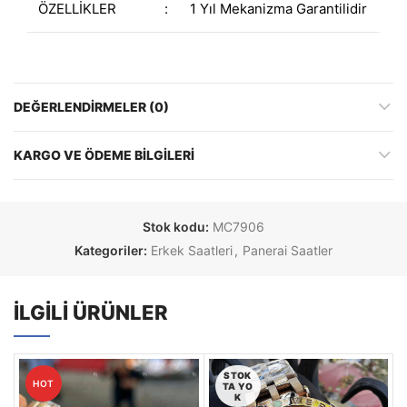
ÖZELLİKLER
:
1 Yıl Mekanizma Garantilidir
DEĞERLENDIRMELER (0)
KARGO VE ÖDEME BILGILERI
Stok kodu:
MC7906
Kategoriler:
Erkek Saatleri
,
Panerai Saatler
İLGILI ÜRÜNLER
STOK
HOT
TA YO
K