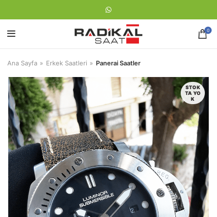
0
Ana Sayfa
Erkek Saatleri
Panerai Saatler
STOK
TA YO
K