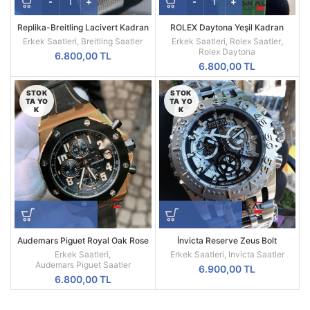
Replika-Breitling Lacivert Kadran
ROLEX Daytona Yeşil Kadran
Hasır Kordon Kol Saati
Silikon Kordon
Erkek Saatleri
,
Breitling Saatler
Erkek Saatleri
,
Rolex Saatler
,
Rolex Daytona
6.800,00
TL
6.800,00
TL
STOK
STOK
TA YO
TA YO
K
K
Audemars Piguet Royal Oak Rose
İnvicta Reserve Zeus Bolt
Kasa Siyah Kadran Replika Erkek
Kronograf 52 MM Silver Kasa
Erkek Saatleri
,
Erkek Saatleri
,
Invicta Saatler
Saati
Replika Erkek Kol Saati
Audemars Piguet Saatler
6.900,00
TL
6.800,00
TL