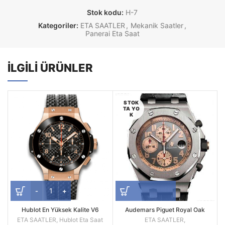
Stok kodu:
H-7
Kategoriler:
ETA SAATLER
,
Mekanik Saatler
,
Panerai Eta Saat
İLGILI ÜRÜNLER
STOK
TA YO
K
Hublot En Yüksek Kalite V6
Audemars Piguet Royal Oak
Versiyonu seri 301.PB.131
Offshore 26179IR.OO.A005CR.01
ETA SAATLER
,
Hublot Eta Saat
ETA SAATLER
,
Swiss Eta