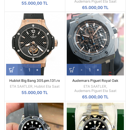
Audemars Piguet Eta Saat
55.000,00
TL
65.000,00
TL
Hublot Big Bang 305.pm.131.rx
Audemars Piguet Royal Oak
Tourbillon Swiss ETA
Offshore Novelty Siyah Kadran
ETA SAATLER
,
Hublot Eta Saat
ETA SAATLER
,
ETA
Audemars Piguet Eta Saat
55.000,00
TL
65.000,00
TL