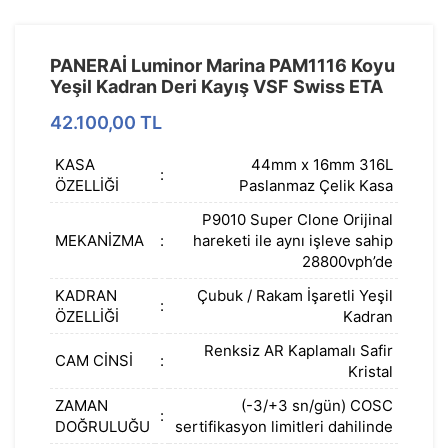
PANERAİ Luminor Marina PAM1116 Koyu
Yeşil Kadran Deri Kayış VSF Swiss ETA
42.100,00
TL
KASA
44mm x 16mm 316L
:
ÖZELLİĞİ
Paslanmaz Çelik Kasa
P9010 Super Clone Orijinal
MEKANİZMA
:
hareketi ile aynı işleve sahip
28800vph’de
KADRAN
Çubuk / Rakam İşaretli Yeşil
:
ÖZELLİĞİ
Kadran
Renksiz AR Kaplamalı Safir
CAM CİNSİ
:
Kristal
ZAMAN
(-3/+3 sn/gün) COSC
:
DOĞRULUĞU
sertifikasyon limitleri dahilinde