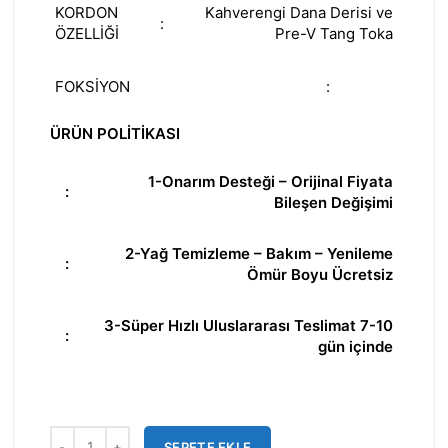
KORDON
Kahverengi Dana Derisi ve
:
ÖZELLİĞİ
Pre-V Tang Toka
FOKSİYON
:
ÜRÜN POLİTİKASI
1-Onarım Desteği – Orijinal Fiyata
:
Bileşen Değişimi
2-Yağ Temizleme – Bakım – Yenileme
:
Ömür Boyu Ücretsiz
3-Süper Hızlı Uluslararası Teslimat 7-10
:
gün içinde
SEPETE EKLE