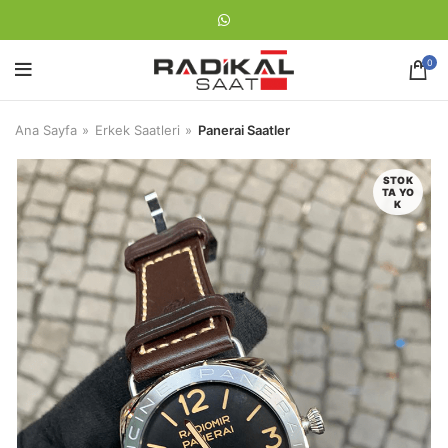
0
Ana Sayfa
Erkek Saatleri
Panerai Saatler
STOK
TA YO
K