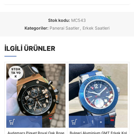
Stok kodu:
MC543
Kategoriler:
Panerai Saatler
,
Erkek Saatleri
İLGILI ÜRÜNLER
STOK
TA YO
K
Audemars Piguet Royal Oak Rose
Bulgari Aluminium GMT Erkek Kol