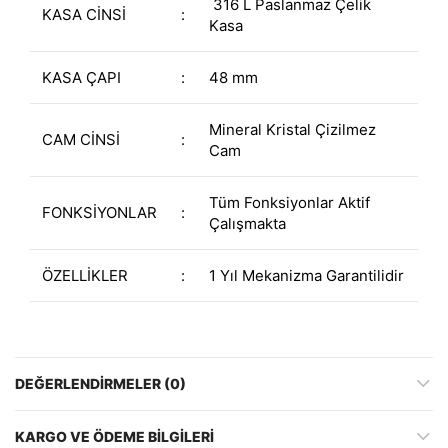
316 L Paslanmaz Çelik
KASA CİNSİ
:
Kasa
KASA ÇAPI
:
48 mm
Mineral Kristal Çizilmez
CAM CİNSİ
:
Cam
Tüm Fonksiyonlar Aktif
FONKSİYONLAR
:
Çalışmakta
ÖZELLİKLER
:
1 Yıl Mekanizma Garantilidir
DEĞERLENDIRMELER (0)
KARGO VE ÖDEME BILGILERI