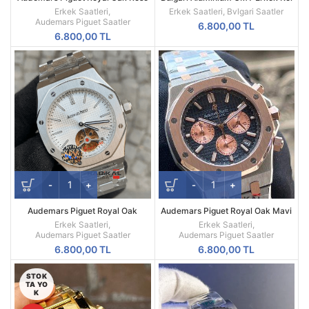
Kasa Siyah Kadran Replika Erkek
Saati
Erkek Saatleri
,
Erkek Saatleri
,
Bvlgari Saatler
Saati
Audemars Piguet Saatler
6.800,00
TL
6.800,00
TL
Audemars Piguet Royal Oak
Audemars Piguet Royal Oak Mavi
Beyaz Kadran 44mm Türbillon
Kadran 41mm Replika Erkek Kol
Erkek Saatleri
,
Erkek Saatleri
,
Replika Erkek Kol Saati
Saati
Audemars Piguet Saatler
Audemars Piguet Saatler
6.800,00
TL
6.800,00
TL
STOK
TA YO
K