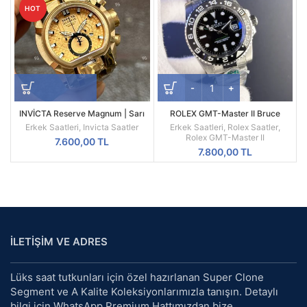
HOT
INVİCTA Reserve Magnum | Sarı
ROLEX GMT-Master II Bruce
Kasa | Sarı Kadran | 52MM |
Wayne Oyster Kordon Gri Bezel
Erkek Saatleri
,
Invicta Saatler
Erkek Saatleri
,
Rolex Saatler
,
Quartz | Radikal Saat
126710GRNR
Rolex GMT-Master II
7.600,00
TL
7.800,00
TL
İLETİŞİM VE ADRES
Lüks saat tutkunları için özel hazırlanan Super Clone
Segment ve A Kalite Koleksiyonlarımızla tanışın. Detaylı
bilgi için WhatsApp Premium Hattımızdan bize