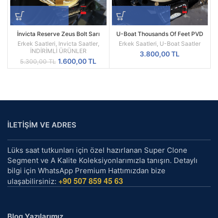
İnvicta Reserve Zeus Bolt Sarı
U-Boat Thousands Of Feet PVD
Kadran Replika Erkek Kol Saati
Kasa Replika Erkek Kol Saati
Erkek Saatleri
,
Invicta Saatler
,
Erkek Saatleri
,
U-Boat Saatler
İNDİRİMLİ ÜRÜNLER
3.800,00
TL
Orijinal
Şu
1.600,00
TL
5.300,00
TL
fiyat:
andaki
5.300,00 TL.
fiyat:
1.600,00 TL.
İLETİŞİM VE ADRES
Lüks saat tutkunları için özel hazırlanan Super Clone
Segment ve A Kalite Koleksiyonlarımızla tanışın. Detaylı
bilgi için WhatsApp Premium Hattımızdan bize
+90 507 859 45 63
ulaşabilirsiniz:
Blog Yazılarımız