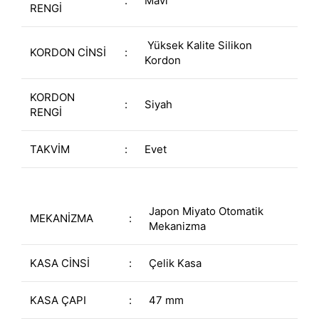
:
Mavi
RENGİ
Yüksek Kalite Silikon
KORDON CİNSİ
:
Kordon
KORDON
:
Siyah
RENGİ
TAKVİM
:
Evet
Japon Miyato Otomatik
MEKANİZMA
:
Mekanizma
KASA CİNSİ
:
Çelik Kasa
KASA ÇAPI
:
47 mm