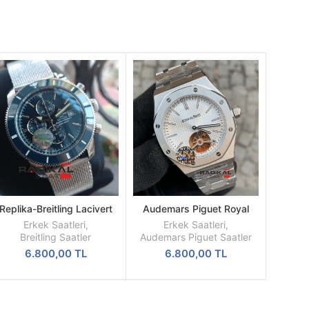
Replika-Breitling Lacivert
Audemars Piguet Royal
SEPETE
SEPETE
Kadran Hasır Kordon Kol
Oak Beyaz Kadran 44mm
EKLE
EKLE
Erkek Saatleri
,
Erkek Saatleri
,
Saati
Türbillon Replika Erkek Kol
Breitling Saatler
Audemars Piguet Saatler
Saati
6.800,00
TL
6.800,00
TL
ki
,00 TL.