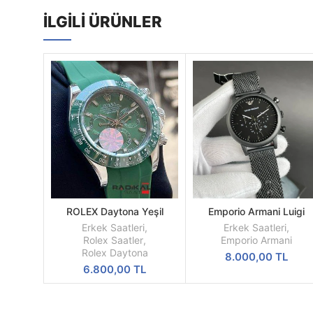
İLGILI ÜRÜNLER
ROLEX Daytona Yeşil
Emporio Armani Luigi
SEPETE
SEPETE
Kadran Silikon Kordon
AR1968 All Black Mesh
EKLE
EKLE
Erkek Saatleri
,
Erkek Saatleri
,
Siyah Kadran Siyah Kord
Rolex Saatler
,
Emporio Armani
A Kalite
Rolex Daytona
8.000,00
TL
6.800,00
TL