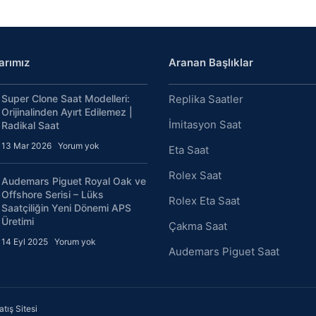
arımız
Aranan Başlıklar
Super Clone Saat Modelleri:
Replika Saatler
Orijinalinden Ayırt Edilemez |
İmitasyon Saat
Radikal Saat
13 Mar 2026
Yorum yok
Eta Saat
Rolex Saat
Audemars Piguet Royal Oak ve
Offshore Serisi – Lüks
Rolex Eta Saat
Saatçiliğin Yeni Dönemi APS
Üretimi
Çakma Saat
14 Eyl 2025
Yorum yok
Audemars Piguet Saat
tış Sitesi