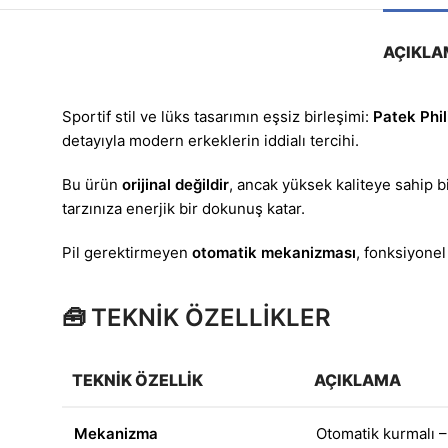
AÇIKLA
Sportif stil ve lüks tasarımın eşsiz birleşimi:
Patek Phi
detayıyla modern erkeklerin iddialı tercihi.
Bu ürün
orijinal değildir
, ancak yüksek kaliteye sahip b
tarzınıza enerjik bir dokunuş katar.
Pil gerektirmeyen
otomatik mekanizması
, fonksiyonel
🧰
TEKNİK ÖZELLİKLER
TEKNIK ÖZELLIK
AÇIKLAMA
Mekanizma
Otomatik kurmalı – 