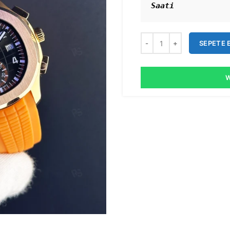
Saati
SEPETE 
W