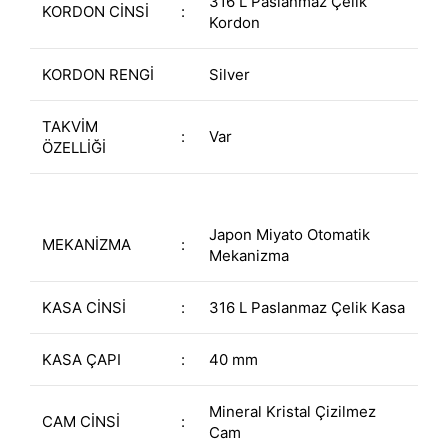
316 L Paslanmaz Çelik
KORDON CİNSİ
:
Kordon
KORDON RENGİ
Silver
TAKVİM
:
Var
ÖZELLİĞİ
Japon Miyato Otomatik
MEKANİZMA
:
Mekanizma
KASA CİNSİ
:
316 L Paslanmaz Çelik Kasa
KASA ÇAPI
:
40 mm
Mineral Kristal Çizilmez
CAM CİNSİ
:
Cam