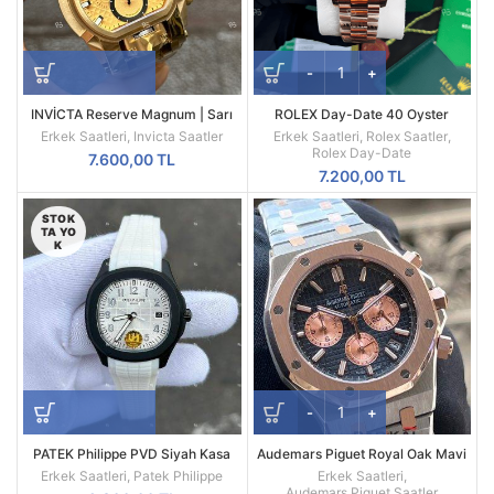
INVİCTA Reserve Magnum | Sarı
ROLEX Day-Date 40 Oyster
Kasa | Sarı Kadran | 52MM |
Everose Gold Ref M228235-0025
Erkek Saatleri
,
Invicta Saatler
Erkek Saatleri
,
Rolex Saatler
,
Quartz | Radikal Saat
Rolex Day-Date
7.600,00
TL
7.200,00
TL
STOK
TA YO
K
PATEK Philippe PVD Siyah Kasa
Audemars Piguet Royal Oak Mavi
Beyaz Silikon Kordon
Kadran 41mm Replika Erkek Kol
Erkek Saatleri
,
Patek Philippe
Erkek Saatleri
,
Saati
Audemars Piguet Saatler