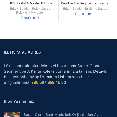
ROLEX GMT-Master II Bruce
Replika-Breitling Lacivert Kadran
Wayne Oyster Kordon Gri Bezel
Hasır Kordon Kol Saati
Erkek Saatleri
,
Rolex Saatler
,
Erkek Saatleri
,
Breitling Saatler
126710GRNR
Rolex GMT-Master II
6.800,00
TL
7.800,00
TL
İLETİŞİM VE ADRES
Lüks saat tutkunları için özel hazırlanan Super Clone
Segment ve A Kalite Koleksiyonlarımızla tanışın. Detaylı
bilgi için WhatsApp Premium Hattımızdan bize
+90 507 859 45 63
ulaşabilirsiniz:
Blog Yazılarımız
Super Clone Saat Modelleri: Orijinalinden Ayırt