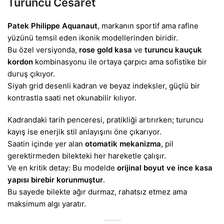
Turuncu Cesaret
Patek Philippe Aquanaut
, markanın sportif ama rafine
yüzünü temsil eden ikonik modellerinden biridir.
Bu özel versiyonda,
rose gold kasa
ve
turuncu kauçuk
kordon
kombinasyonu ile ortaya çarpıcı ama sofistike bir
duruş çıkıyor.
Siyah grid desenli kadran ve beyaz indeksler, güçlü bir
kontrastla saati net okunabilir kılıyor.
Kadrandaki tarih penceresi, pratikliği artırırken; turuncu
kayış ise enerjik stil anlayışını öne çıkarıyor.
Saatin içinde yer alan
otomatik mekanizma
, pil
gerektirmeden bilekteki her hareketle çalışır.
Ve en kritik detay: Bu modelde
orijinal boyut ve ince kasa
yapısı birebir korunmuştur
.
Bu sayede bilekte ağır durmaz, rahatsız etmez ama
maksimum algı yaratır.