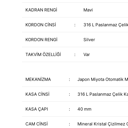
KADRAN RENGİ
Mavi
KORDON CİNSİ
:
316 L Paslanmaz Çeli
KORDON RENGİ
Silver
TAKVİM ÖZELLİĞİ
:
Var
MEKANİZMA
:
Japon Miyota Otomatik 
KASA CİNSİ
:
316 L Paslanmaz Çelik K
KASA ÇAPI
:
40 mm
CAM CİNSİ
:
Mineral Kristal Çizilmez