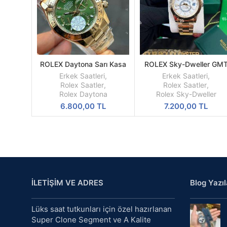
ROLEX Daytona Sarı Kasa
ROLEX Sky-Dweller GM
SEPETE
SEPETE
Yeşil Kadran 116508
Beyaz Kadran Sarı Kasa
EKLE
EKLE
Erkek Saatleri
,
Erkek Saatleri
,
Erkek Saati
Rolex Saatler
,
Rolex Saatler
,
Rolex Daytona
Rolex Sky-Dweller
6.800,00
TL
7.200,00
TL
İLETİŞİM VE ADRES
Blog Yazıl
Lüks saat tutkunları için özel hazırlanan
Super Clone Segment ve A Kalite