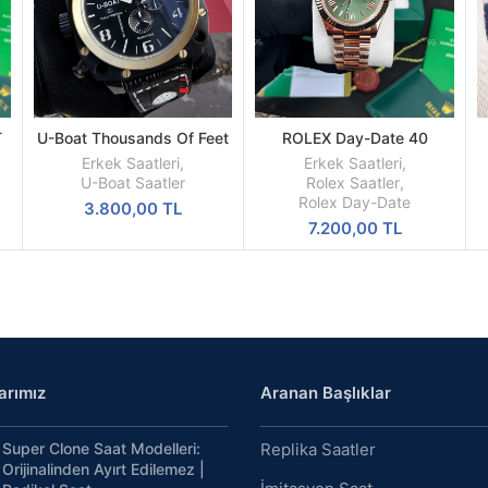
T
U-Boat Thousands Of Feet
ROLEX Day-Date 40
DEVAMINI
SEPETE
PVD Kasa Replika Erkek Kol
Oyster Everose Gold Ref
OKU
EKLE
Erkek Saatleri
,
Erkek Saatleri
,
Saati
M228235-0025
U-Boat Saatler
Rolex Saatler
,
Rolex Day-Date
3.800,00
TL
7.200,00
TL
arımız
Aranan Başlıklar
Super Clone Saat Modelleri:
Replika Saatler
Orijinalinden Ayırt Edilemez |