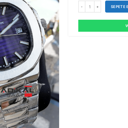
SEPETE 
W