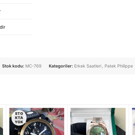
r
dir
Stok kodu:
MC-769
Kategoriler:
Erkek Saatleri
,
Patek Philippe
STO
KTA
YOK