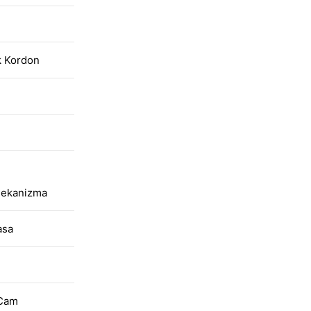
k Kordon
Mekanizma
asa
 Cam