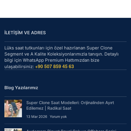
5.300,00 TL.
fiyat:
1.600,
İLETİŞİM VE ADRES
Lüks saat tutkunları için özel hazırlanan Super Clone
Segment ve A Kalite Koleksiyonlarımızla tanışın. Detaylı
bilgi için WhatsApp Premium Hattımızdan bize
+90 507 859 45 63
ulaşabilirsiniz:
Blog Yazılarımız
Super Clone Saat Modelleri: Orijinalinden Ayırt
Edilemez | Radikal Saat
13 Mar 2026
Yorum yok