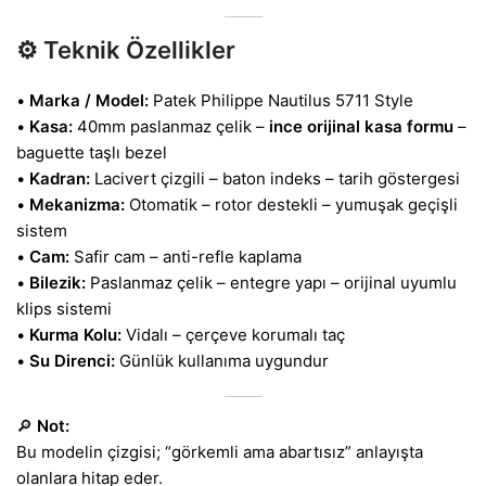
⚙️
Teknik Özellikler
•
Marka / Model:
Patek Philippe Nautilus 5711 Style
•
Kasa:
40mm paslanmaz çelik –
ince orijinal kasa formu
–
baguette taşlı bezel
•
Kadran:
Lacivert çizgili – baton indeks – tarih göstergesi
•
Mekanizma:
Otomatik – rotor destekli – yumuşak geçişli
sistem
•
Cam:
Safir cam – anti-refle kaplama
•
Bilezik:
Paslanmaz çelik – entegre yapı – orijinal uyumlu
klips sistemi
•
Kurma Kolu:
Vidalı – çerçeve korumalı taç
•
Su Direnci:
Günlük kullanıma uygundur
🔎
Not:
Bu modelin çizgisi; “görkemli ama abartısız” anlayışta
olanlara hitap eder.