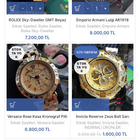
ROLEX Sky-Dweller GMT Beyaz
Emporio Armani Luigi AR1918
Kadran Sarı Kasa Erkek Saati
Replika Erkek Kol Saati
Erkek Saatleri
,
Rolex Saatler
,
Erkek Saatleri
,
Emporio Armani
Rolex Sky-Dweller
8.000,00
TL
7.200,00
TL
STOK
%70 INDIRIM
TA YO
K
STOK
TA YO
K
Versace Rose Kasa Kronograf Pilli
İnvicta Reserve Zeus Bolt Sarı
Mekanizma Replika Erkek Kol
Kadran Replika Erkek Kol Saati
Erkek Saatleri
,
Versace Saatler
Erkek Saatleri
,
Invicta Saatler
,
Saati
İNDİRİMLİ ÜRÜNLER
6.800,00
TL
Orijinal
Şu
1.600,00
TL
5.300,00
TL
fiyat:
andak