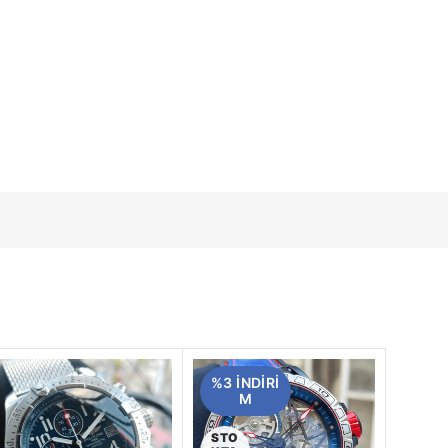
%3 INDIRI
M
STO