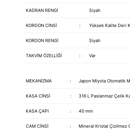
KADRAN RENGİ
Siyah
KORDON CİNSİ
:
Yüksek Kalite Deri 
KORDON RENGİ
Siyah
TAKVİM ÖZELLİĞİ
:
Var
MEKANİZMA
:
Japon Miyota Otomatik 
KASA CİNSİ
:
316 L Paslanmaz Çelik K
KASA ÇAPI
:
40 mm
CAM CİNSİ
:
Mineral Kristal Çizilmez