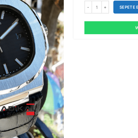
SEPETE 
W