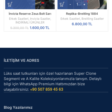
İnvicta Reserve Zeus Bolt Sarı
Replika-Breitling 1884
Kadran Replika Erkek Kol Saati
Chronometre Hasır Kordon Quartz
Erkek Saatleri
,
Invicta Saatler
,
Erkek Saatleri
,
Breitling Saatler
Mekanizma
İNDİRİMLİ ÜRÜNLER
6.800,00
TL
Orijinal
Şu
1.600,00
TL
5.300,00
TL
fiyat:
andaki
5.300,00 TL.
fiyat:
1.600,00 TL.
İLETİŞİM VE ADRES
Lüks saat tutkunları için özel hazırlanan Super Clone
Segment ve A Kalite Koleksiyonlarımızla tanışın. Detaylı
bilgi için WhatsApp Premium Hattımızdan bize
+90 507 859 45 63
ulaşabilirsiniz:
Blog Yazılarımız