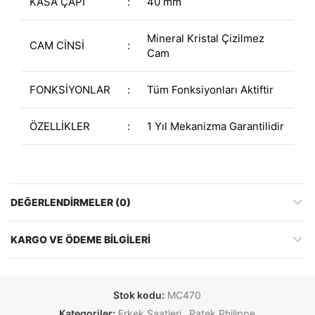
KASA ÇAPI
:
40 mm
Mineral Kristal Çizilmez
CAM CİNSİ
:
Cam
FONKSİYONLAR
:
Tüm Fonksiyonları Aktiftir
ÖZELLİKLER
:
1 Yıl Mekanizma Garantilidir
DEĞERLENDIRMELER (0)
KARGO VE ÖDEME BILGILERI
Stok kodu:
MC470
Kategoriler:
Erkek Saatleri
,
Patek Philippe