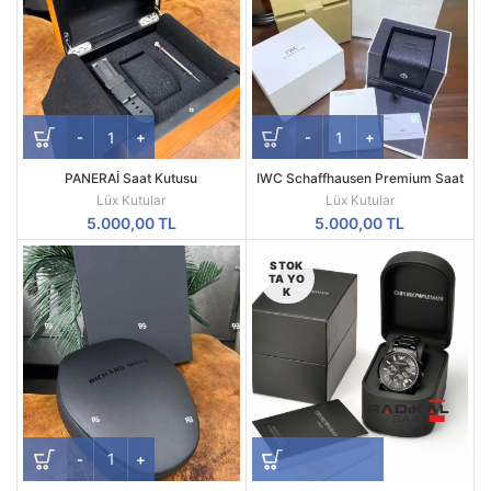
PANERAİ Saat Kutusu
IWC Schaffhausen Premium Saat
Kutusu Seti
Lüx Kutular
Lüx Kutular
5.000,00
TL
5.000,00
TL
STOK
TA YO
K