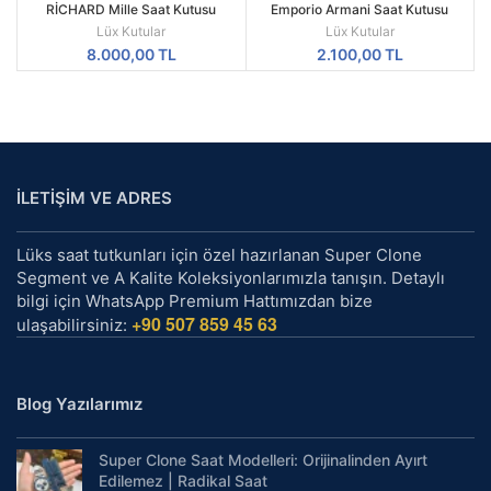
RİCHARD Mille Saat Kutusu
Emporio Armani Saat Kutusu
Sertifika’lı
Lüx Kutular
Lüx Kutular
8.000,00
TL
2.100,00
TL
İLETİŞİM VE ADRES
Lüks saat tutkunları için özel hazırlanan Super Clone
Segment ve A Kalite Koleksiyonlarımızla tanışın. Detaylı
bilgi için WhatsApp Premium Hattımızdan bize
+90 507 859 45 63
ulaşabilirsiniz:
Blog Yazılarımız
Super Clone Saat Modelleri: Orijinalinden Ayırt
Edilemez | Radikal Saat