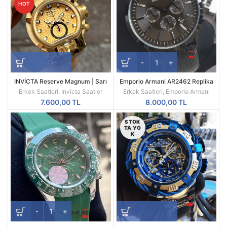
HOT
INVİCTA Reserve Magnum | Sarı
Emporio Armani AR2462 Replika
Kasa | Sarı Kadran | 52MM |
Erkek Kol Saati
Erkek Saatleri
,
Invicta Saatler
Erkek Saatleri
,
Emporio Armani
Quartz | Radikal Saat
7.600,00
TL
8.000,00
TL
STOK
TA YO
K