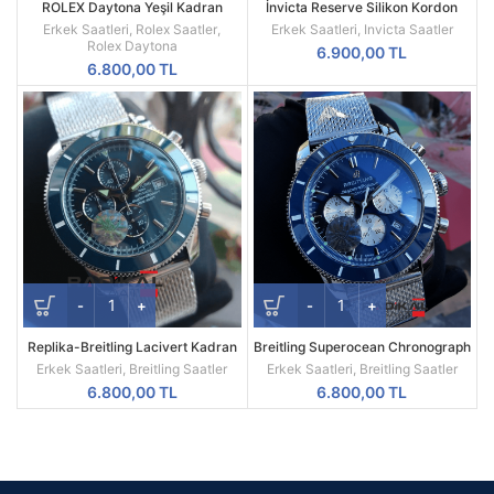
ROLEX Daytona Yeşil Kadran
İnvicta Reserve Silikon Kordon
Silikon Kordon
Replika Erkek Kol Saati
Erkek Saatleri
,
Rolex Saatler
,
Erkek Saatleri
,
Invicta Saatler
Rolex Daytona
6.900,00
TL
6.800,00
TL
Replika-Breitling Lacivert Kadran
Breitling Superocean Chronograph
Hasır Kordon Kol Saati
Mavi Besel Kadran Replika Erkek
Erkek Saatleri
,
Breitling Saatler
Erkek Saatleri
,
Breitling Saatler
Kol Saati
6.800,00
TL
6.800,00
TL