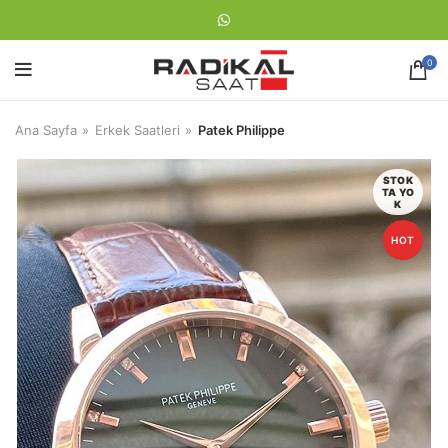
0
Ana Sayfa
Erkek Saatleri
Patek Philippe
STOK
TA YO
K
HOT