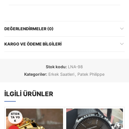
DEĞERLENDIRMELER (0)
KARGO VE ÖDEME BILGILERI
Stok kodu:
LNA-98
Kategoriler:
Erkek Saatleri
,
Patek Philippe
İLGILI ÜRÜNLER
STOK
TA YO
K