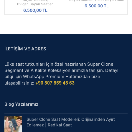
Saati
Otomatik Saat
Bvlgari Bayan Saatleri
6.500,00
TL
6.500,00
TL
İLETİŞİM VE ADRES
Lüks saat tutkunları için özel hazırlanan Super Clone
Segment ve A Kalite Koleksiyonlarımızla tanışın. Detaylı
bilgi için WhatsApp Premium Hattımızdan bize
+90 507 859 45 63
ulaşabilirsiniz:
Blog Yazılarımız
Super Clone Saat Modelleri: Orijinalinden Ayırt
Edilemez | Radikal Saat