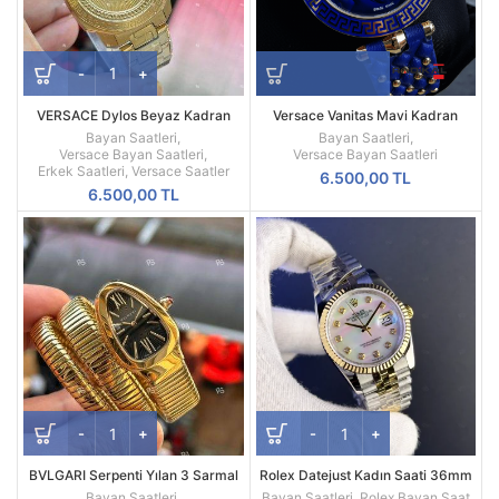
VERSACE Dylos Beyaz Kadran
Versace Vanitas Mavi Kadran
Sarı Kasa
Replika Bayan Kol Saati
Bayan Saatleri
,
Bayan Saatleri
,
Versace Bayan Saatleri
,
Versace Bayan Saatleri
Erkek Saatleri
,
Versace Saatler
6.500,00
TL
6.500,00
TL
BVLGARI Serpenti Yılan 3 Sarmal
Rolex Datejust Kadın Saati 36mm
Sarı Renk Siyah Kadran Kadın
Sedef Kadran | Two Tone
Bayan Saatleri
,
Bayan Saatleri
,
Rolex Bayan Saat