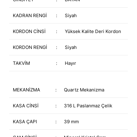
KADRAN RENGİ
:
Siyah
KORDON CİNSİ
:
Yüksek Kalite Deri Kordon
KORDON RENGİ
:
Siyah
TAKVİM
:
Hayır
MEKANİZMA
:
Quartz Mekanizma
KASA CİNSİ
:
316 L Paslanmaz Çelik
KASA ÇAPI
:
39 mm