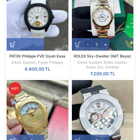
PATEK Philippe PVD Siyah Kasa
ROLEX Sky-Dweller GMT Beyaz
Beyaz Silikon Kordon
Kadran Sarı Kasa Erkek Saati
Erkek Saatleri
,
Patek Philippe
Erkek Saatleri
,
Rolex Saatler
,
Rolex Sky-Dweller
6.800,00
TL
7.200,00
TL
HOT