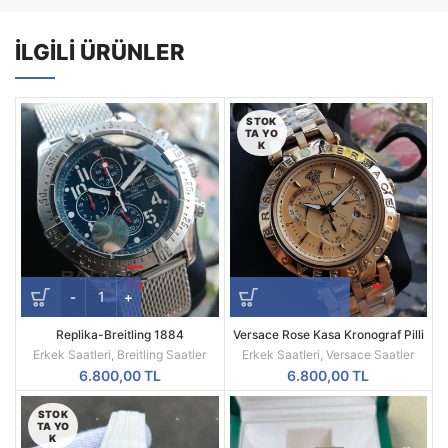
İLGILI ÜRÜNLER
STOK
TA YO
K
Replika-Breitling 1884
Versace Rose Kasa Kronograf Pilli
Chronometre Hasır Kordon Quartz
Mekanizma Replika Erkek Kol
Erkek Saatleri
,
Breitling Saatler
Erkek Saatleri
,
Versace Saatler
Mekanizma
Saati
6.800,00
TL
6.800,00
TL
STOK
TA YO
K