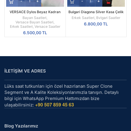
VERSACE Dylos Beyaz Kadran
Bulgari Diagona Silver Kasa Çelik
Sarı Kasa
Besel Replika Erkek Kol Saati
Bayan Saatleri
,
Erkek Saatleri
,
Bvlgari Saatler
Versace Bayan Saatleri
,
6.800,00
TL
Erkek Saatleri
,
Versace Saatler
6.500,00
TL
İLETİŞİM VE ADRES
Lüks saat tutkunları için özel hazırlanan Super Clone
Segment ve A Kalite Koleksiyonlarımızla tanışın. Detaylı
bilgi için WhatsApp Premium Hattımızdan bize
+90 507 859 45 63
ulaşabilirsiniz:
Blog Yazılarımız