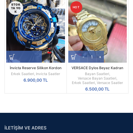
STOK
HOT
TA YO
K
İnvicta Reserve Silikon Kordon
VERSACE Dylos Beyaz Kadran
Replika Erkek Kol Saati
Sarı Kasa
Erkek Saatleri
,
Invicta Saatler
Bayan Saatleri
,
Versace Bayan Saatleri
,
6.900,00
TL
Erkek Saatleri
,
Versace Saatler
6.500,00
TL
İLETİŞİM VE ADRES