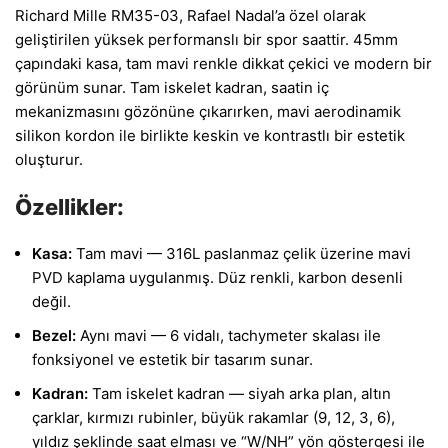
Richard Mille RM35-03, Rafael Nadal’a özel olarak
geliştirilen yüksek performanslı bir spor saattir. 45mm
çapındaki kasa, tam mavi renkle dikkat çekici ve modern bir
görünüm sunar. Tam iskelet kadran, saatin iç
mekanizmasını gözönüne çıkarırken, mavi aerodinamik
silikon kordon ile birlikte keskin ve kontrastlı bir estetik
oluşturur.
Özellikler:
Kasa:
Tam mavi — 316L paslanmaz çelik üzerine mavi
PVD kaplama uygulanmış. Düz renkli, karbon desenli
değil.
Bezel:
Aynı mavi — 6 vidalı, tachymeter skalası ile
fonksiyonel ve estetik bir tasarım sunar.
Kadran:
Tam iskelet kadran — siyah arka plan, altın
çarklar, kırmızı rubinler, büyük rakamlar (9, 12, 3, 6),
yıldız şeklinde saat elması ve “W/NH” yön göstergesi ile