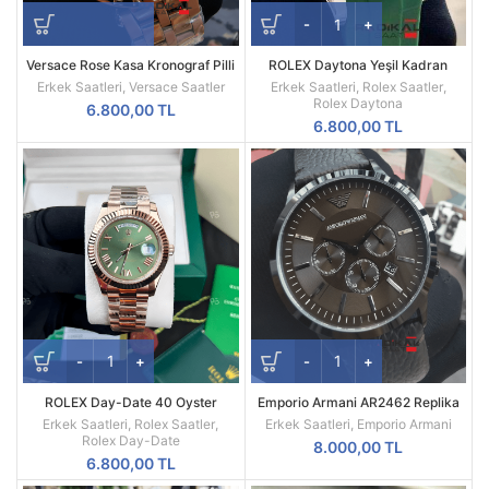
Versace Rose Kasa Kronograf Pilli
ROLEX Daytona Yeşil Kadran
Mekanizma Replika Erkek Kol
Silikon Kordon
Erkek Saatleri
,
Versace Saatler
Erkek Saatleri
,
Rolex Saatler
,
Saati
Rolex Daytona
6.800,00
TL
6.800,00
TL
ROLEX Day-Date 40 Oyster
Emporio Armani AR2462 Replika
Everose Gold Ref M228235-0025
Erkek Kol Saati
Erkek Saatleri
,
Rolex Saatler
,
Erkek Saatleri
,
Emporio Armani
Rolex Day-Date
8.000,00
TL
6.800,00
TL