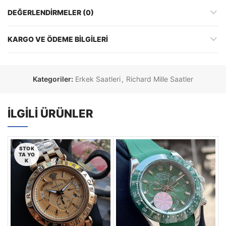
DEĞERLENDIRMELER (0)
KARGO VE ÖDEME BILGILERI
Kategoriler:
Erkek Saatleri
,
Richard Mille Saatler
İLGILI ÜRÜNLER
STOK
TA YO
K